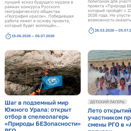
полигоном для участ
лучший эскиз будущего мурала в
проекта «Природа Б
рамках конкурса Русского
который пройдёт с 22
географического общества
2026 года. Не упуст
«География красок». Победившая
возможность оказатьс
работа ляжет в основу проекта,
который будет воплощён...
26.03.2026 — 05.07.
19.06.2026 — 06.07.2026
Шаг в подземный мир
ДЕТСКИЙ ЛАГЕРЬ
Южного Урала: открыт
Лето открытий
отбор в спелеолагерь
участником п
«Природы БЕЗопасности»
смены РГО в «
РГО