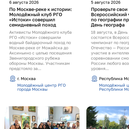
6 августа 2026
5 августа 2026
По Москве-реке к истории:
Проверьте свои 
Молодёжный клуб РГО
Всероссийский 
«Истоки» совершил
по географии пр
семидневный поход
День географа
Активисты Молодёжного клуба
18 августа, в День
РГО «Истоки» совершили
состоится Всерос
водный байдарочный поход по
чемпионат по гео
Москве-реке от Можайска до
Отечество — Росси
Аксиньино с целью посещения
участие в интелл
Звенигородского рубежа
соревновании смо
обороны Москвы. Участникам
России любого воз
предстояло за...
уровня...
г. Москва
Республика М
Молодёжный центр РГО
Молодёжный ц
города Москвы
Республики М