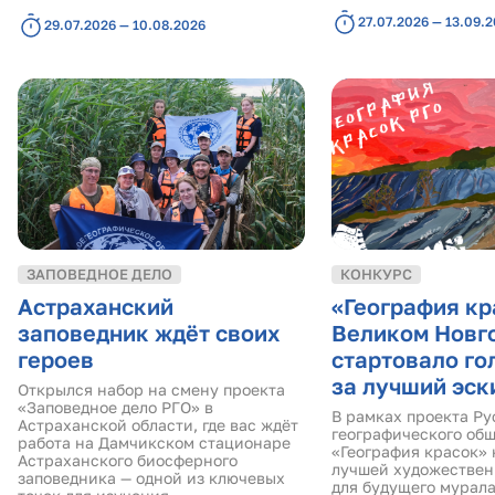
27.07.2026 — 13.09.
29.07.2026 — 10.08.2026
ЗАПОВЕДНОЕ ДЕЛО
КОНКУРС
Астраханский
«География кр
заповедник ждёт своих
Великом Новг
героев
стартовало го
за лучший эск
Открылся набор на смену проекта
«Заповедное дело РГО» в
В рамках проекта Ру
Астраханской области, где вас ждёт
географического об
работа на Дамчикском стационаре
«География красок» 
Астраханского биосферного
лучшей художествен
заповедника — одной из ключевых
для будущего мурала