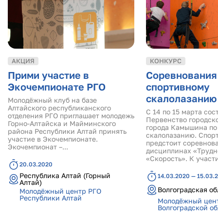
АКЦИЯ
КОНКУРС
Прими участие в
Соревнования
Экочемпионате РГО
спортивному
скалолазанию
Молодёжный клуб на базе
Алтайского республиканского
С 14 по 15 марта сос
отделения РГО приглашает молодежь
Первенство городско
Горно-Алтайска и Майминского
города Камышина по
района Республики Алтай принять
скалолазанию. Спор
участие в Экочемпионате.
предстоит соревнова
Экочемпионат –...
дисциплинах «Трудн
«Скорость». К участи
20.03.2020
Республика Алтай (Горный
14.03.2020 — 15.03.
Алтай)
Волгоградская об
Молодёжный центр РГО
Республики Алтай
Молодёжный цен
Волгоградской о