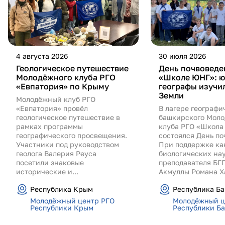
4 августа 2026
30 июля 2026
Геологическое путешествие
День почвоведе
Молодёжного клуба РГО
«Школе ЮНГ»: 
«Евпатория» по Крыму
географы изучи
Земли
Молодёжный клуб РГО
«Евпатория» провёл
В лагере географ
геологическое путешествие в
башкирского Моло
рамках программы
клуба РГО «Школа
географического просвещения.
состоялся День по
Участники под руководством
При поддержке ка
геолога Валерия Реуса
биологических нау
посетили знаковые
преподавателя БГП
исторические и...
Акмуллы Романа Ха
Республика Крым
Республика Б
Молодёжный центр РГО
Молодёжный ц
Республики Крым
Республики Б