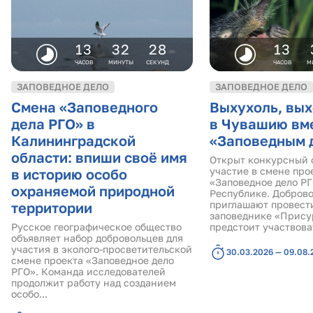
13
32
27
13
ЧАСОВ
МИНУТЫ
СЕКУНД
ЧАСОВ
М
ЗАПОВЕДНОЕ ДЕЛО
ЗАПОВЕДНОЕ ДЕЛО
Смена «Заповедного
Выхухоль, вых
дела РГО» в
в Чувашию вме
Калининградской
«Заповедным 
области: впиши своё имя
Открыт конкурсный 
участие в смене про
в историю особо
«Заповедное дело Р
охраняемой природной
Республике. Добров
приглашают провест
территории
заповеднике «Присур
Русское географическое общество
предстоит участвоват
объявляет набор добровольцев для
участия в эколого-просветительской
30.03.2026 — 09.08.
смене проекта «Заповедное дело
РГО». Команда исследователей
продолжит работу над созданием
особо...