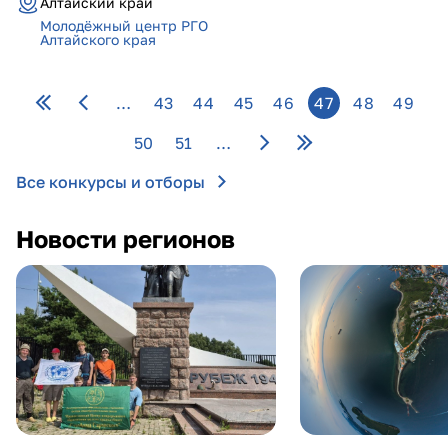
Алтайский край
Молодёжный центр РГО
Алтайского края
Страницы
…
43
44
45
46
47
48
49
50
51
…
Все конкурсы и отборы
Новости регионов