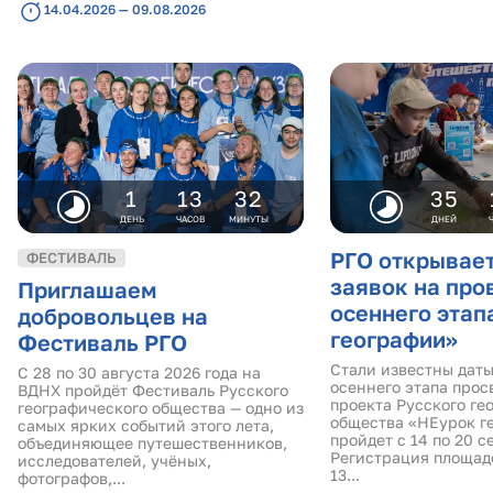
14.04.2026 — 09.08.2026
1
13
32
35
ДЕНЬ
ЧАСОВ
МИНУТЫ
ДНЕЙ
РГО открывае
ФЕСТИВАЛЬ
заявок на про
Приглашаем
осеннего этап
добровольцев на
географии»
Фестиваль РГО
Стали известны дат
С 28 по 30 августа 2026 года на
осеннего этапа прос
ВДНХ пройдёт Фестиваль Русского
проекта Русского ге
географического общества — одно из
общества «НЕурок г
самых ярких событий этого лета,
пройдет с 14 по 20 с
объединяющее путешественников,
Регистрация площад
исследователей, учёных,
13...
фотографов,...