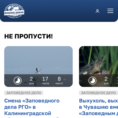
Перейти к основному содержанию
НЕ ПРОПУСТИ!
2
17
8
2
ДНЯ
ЧАСОВ
МИНУТ
ДНЯ
ЗАПОВЕДНОЕ ДЕЛО
ЗАПОВЕДНОЕ ДЕЛО
Смена «Заповедного
Выхухоль, вых
дела РГО» в
в Чувашию вме
Калининградской
«Заповедным 