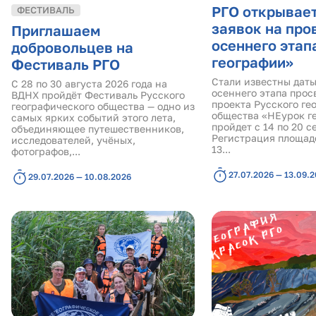
РГО открывае
ФЕСТИВАЛЬ
заявок на про
Приглашаем
осеннего этап
добровольцев на
географии»
Фестиваль РГО
Стали известны дат
С 28 по 30 августа 2026 года на
осеннего этапа прос
ВДНХ пройдёт Фестиваль Русского
проекта Русского ге
географического общества — одно из
общества «НЕурок г
самых ярких событий этого лета,
пройдет с 14 по 20 с
объединяющее путешественников,
Регистрация площад
исследователей, учёных,
13...
фотографов,...
27.07.2026 — 13.09.
29.07.2026 — 10.08.2026