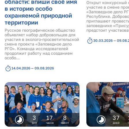
области: впиши своё имя
Открыт конкурсный 
участие в смене про
в историю особо
«Заповедное дело Р
охраняемой природной
Республике. Добров
приглашают провест
территории
заповеднике «Присур
Русское географическое общество
предстоит участвоват
объявляет набор добровольцев для
участия в эколого-просветительской
30.03.2026 — 09.08.
смене проекта «Заповедное дело
РГО». Команда исследователей
продолжит работу над созданием
особо...
14.04.2026 — 09.08.2026
3
17
8
37
ДНЯ
ЧАСОВ
МИНУТ
ДНЕЙ