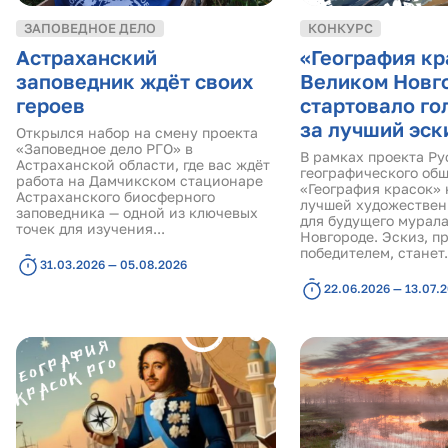
ЗАПОВЕДНОЕ ДЕЛО
КОНКУРС
Астраханский
«География кр
заповедник ждёт своих
Великом Новг
героев
стартовало го
за лучший эск
Открылся набор на смену проекта
«Заповедное дело РГО» в
В рамках проекта Ру
Астраханской области, где вас ждёт
географического об
работа на Дамчикском стационаре
«География красок» 
Астраханского биосферного
лучшей художествен
заповедника — одной из ключевых
для будущего мурала
точек для изучения...
Новгороде. Эскиз, 
победителем, станет.
31.03.2026 — 05.08.2026
22.06.2026 — 13.07.