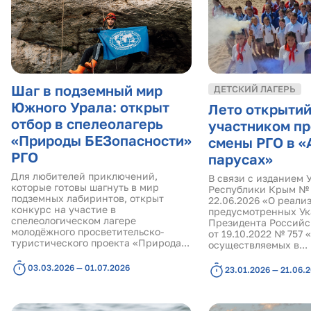
Шаг в подземный мир
ДЕТСКИЙ ЛАГЕРЬ
Южного Урала: открыт
Лето открытий
отбор в спелеолагерь
участником п
«Природы БЕЗопасности»
смены РГО в «
РГО
парусах»
Для любителей приключений,
В связи с изданием 
которые готовы шагнуть в мир
Республики Крым № 
подземных лабиринтов, открыт
22.06.2026 «О реали
конкурс на участие в
предусмотренных Ук
спелеологическом лагере
Президента Россий
молодёжного просветительско-
от 19.10.2022 № 757 
туристического проекта «Природа...
осуществляемых в...
03.03.2026 — 01.07.2026
23.01.2026 — 21.06.