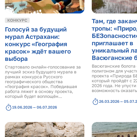
Там, где зака
КОНКУРС
тропы: «Приро
Голосуй за будущий
БЕЗопасности
мурал Астрахани:
приглашает в
конкурс «География
уникальный ла
красок» ждёт вашего
Васюганские 
выбора
Васюганские болота
Стартовало онлайн-голосование за
полигоном для участ
лучший эскиз будущего мурала в
проекта «Природа Б
рамках конкурса Русского
который пройдёт с 22
географического общества
2026 года. Не упуст
«География красок». Победившая
возможность оказатьс
работа ляжет в основу проекта,
который будет воплощён...
26.03.2026 — 05.07.
19.06.2026 — 06.07.2026