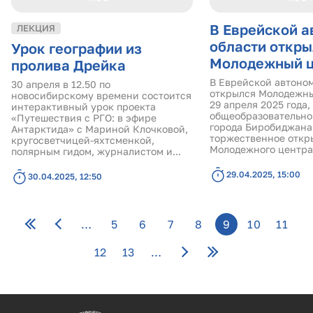
В Еврейской 
ЛЕКЦИЯ
области откры
Урок географии из
Молодежный ц
пролива Дрейка
В Еврейской автоно
30 апреля в 12.50 по
открылся Молодежны
новосибирскому времени состоится
29 апреля 2025 года,
интерактивный урок проекта
общеобразовательно
«Путешествия с РГО: в эфире
города Биробиджана
Антарктида» с Мариной Клочковой,
торжественное откр
кругосветчицей-яхтсменкой,
Молодежного центра.
полярным гидом, журналистом и...
29.04.2025, 15:00
30.04.2025, 12:50
Страницы
…
5
6
7
8
9
10
11
12
13
…