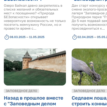
Озеро Байкал давно закрепилось в
Дан старт конкурсу 
списке желаний и обязательных
смене эколого-просв
мест к посещению? «Природа
лагеря "Заповедное д
БЕЗопасности» открывает
Природном парке "Пт
невероятную возможность не только
До 5 мая подавай зая
посетить жемчужину России, но и
получить возможнос
провести время с...
присоединиться к...
08.03.2025 — 11.05.2025
02.04.2025 — 05.05.
ЗАПОВЕДНОЕ ДЕЛО
ЗАПОВЕДНОЕ ДЕЛО
Назад в прошлое вместе
Седлаем лоша
с "Заповедным делом
строить конны