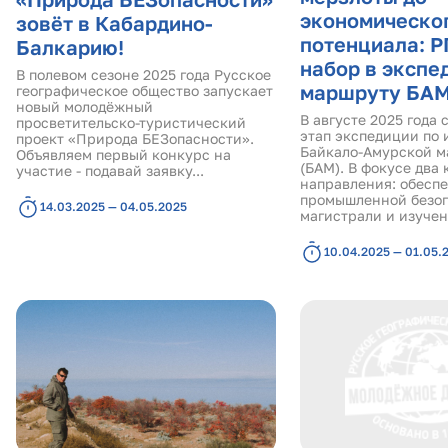
экономическо
зовёт в Кабардино-
потенциала: Р
Балкарию!
набор в экспе
В полевом сезоне 2025 года Русское
маршруту БА
географическое общество запускает
новый молодёжный
В августе 2025 года 
просветительско-туристический
этап экспедиции по
проект «Природа БЕЗопасности».
Байкало-Амурской м
Объявляем первый конкурс на
(БАМ). В фокусе два
участие - подавай заявку...
направления: обесп
промышленной безо
14.03.2025 — 04.05.2025
магистрали и изучени
10.04.2025 — 01.05.