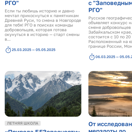
РГО"
с "Заповедны
РГО"
Если ты любишь историю и давно
мечтал прикоснуться к памятникам
Русское географиче
Древней Руси, то смена в Новгороде
объявляет конкурс н
для тебя! РГО в поисках команды
смене добровольцев
добровольцев, которая готова
Забайкальском крае,
окунуться в историю — старт смены
состоится с 10 по 20
в...
Расположенный на юг
границе России, Мон
25.03.2025 — 05.05.2025
06.03.2025 — 05.05.
От исследован
ЛЕТНЯЯ ШКОЛА
мерзлоты до
«Природа БЕЗопасности»