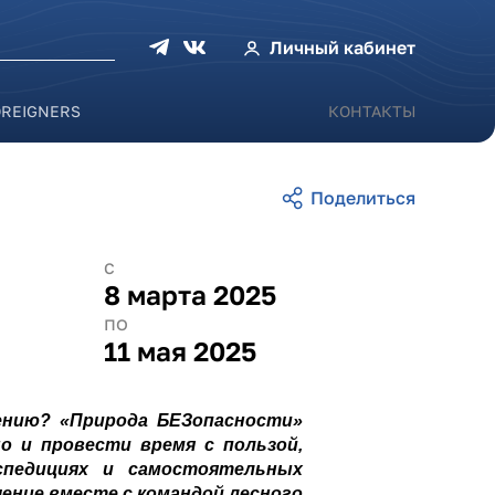
оиска
Личный кабинет
OREIGNERS
КОНТАКТЫ
с
8 марта 2025
по
11 мая 2025
щению? «Природа БЕЗопасности»
 и провести время с пользой,
спедициях и самостоятельных
ение вместе с командой лесного