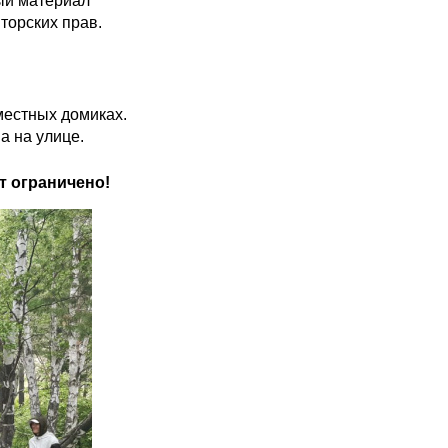
тый материал
торских прав.
местных домиках.
а на улице.
т ограничено!