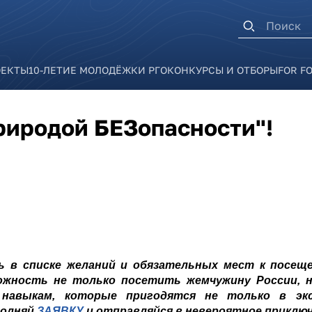
Форма п
ОЕКТЫ
10-ЛЕТИЕ МОЛОДЁЖКИ РГО
КОНКУРСЫ И ОТБОРЫ
FOR F
риродой БЕЗопасности"!
сь в списке желаний и обязательных мест к посе
жность не только посетить жемчужину России, но
м навыкам, которые пригодятся не только в эк
полняй
ЗАЯВКУ
и отправляйся в невероятное приключ