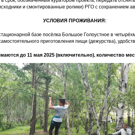
ь в срок, обозначенный куратором проекта, передать отсня
 исходники и смонтированные ролики) РГО с сохранением ав
УСЛОВИЯ ПРОЖИВАНИЯ:
тационарной базе посёлка Большое Голоустное в четырёх
самостоятельного приготовления пищи (дежурства), удобств
аются до 11 мая 2025 (включительно), количество мес
b8faebf.jpg