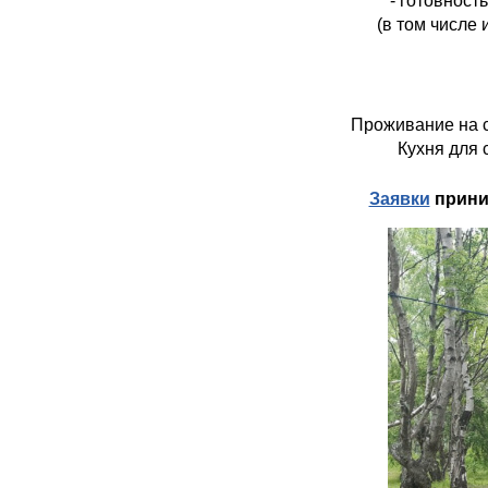
- готовност
(в том числе
Проживание на с
Кухня для 
Заявки
приним
fdc27fce-5ac0-46bf-9718-d77c7