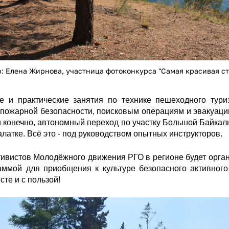
р: Елена Жирнова, участница фотоконкурса "Самая красивая ст
ие и практические занятия по технике пешеходного тури
опожарной безопасности, поисковым операциям и эвакуац
 конечно, автономный переход по участку Большой Байкаль
латке. Всё это - под руководством опытных инструкторов.
активистов Молодёжного движения РГО в регионе будет орг
аммой для приобщения к культуре безопасного активного
те и с пользой!
.jpg