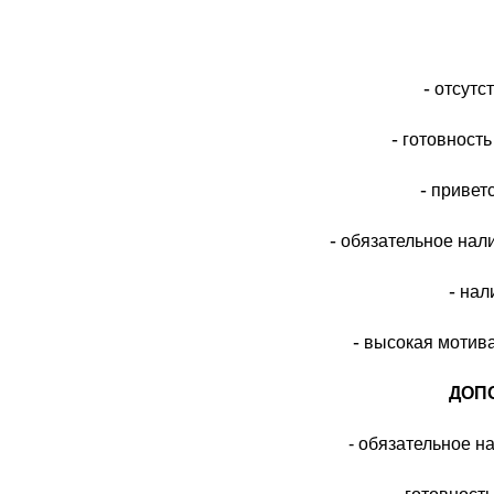
-
отсутст
-
готовность
-
приветс
-
обязательное нали
-
нали
-
высокая мотивац
ДОП
- обязательное 