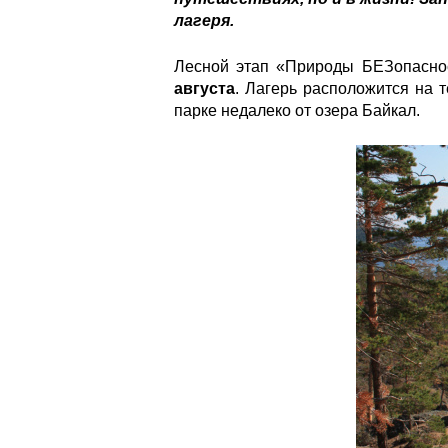
лагеря.
Лесной этап «Природы БЕЗопаснос
августа
. Лагерь расположится на 
парке недалеко от озера Байкал.
krutoy_bereg_356722.jpg