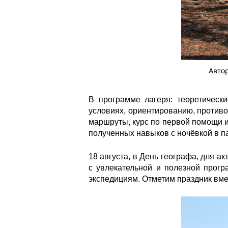
Авто
В программе лагеря: теоретическ
условиях, ориентированию, против
маршруты, курс по первой помощи и
полученных навыков с ночёвкой в па
18 августа, в День географа, для 
с увлекательной и полезной прогр
экспедициям. Отметим праздник вмес
photo_5307675358847430125_y