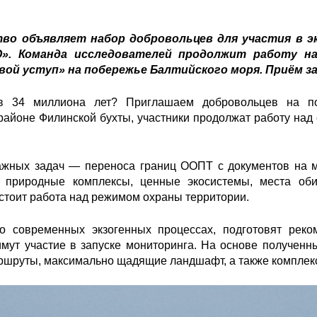
тво объявляет набор добровольцев для участия в э
О». Команда исследователей продолжит работу на
ой уступ» на побережье Балтийского моря. Приём з
 в 34 миллиона лет? Приглашаем добровольцев на 
 районе Филинской бухты, участники продолжат работу на
ажных задач — переноса границ ООПТ с документов на м
 природные комплексы, ценные экосистемы, места оби
стоит работа над режимом охраны территории.
о современных экзогенных процессах, подготовят реко
имут участие в запуске мониторинга. На основе полученн
ршруты, максимально щадящие ландшафт, а также комплек