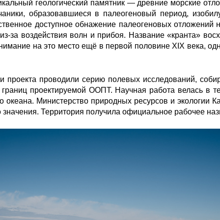
икальный геологический памятник — древние морские отло
аники, образовавшиеся в палеогеновый период, изобилу
ственное доступное обнажение палеогеновых отложений 
из-за воздействия волн и прибоя. Название «кранта» восх
нимание на это место ещё в первой половине XIX века, одн
и проекта проводили серию полевых исследований, собир
 границ проектируемой ООПТ. Научная работа велась в т
о океана. Министерство природных ресурсов и экологии К
 значения. Территория получила официальное рабочее наз