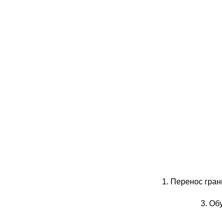
1. Перенос гра
3. О
б