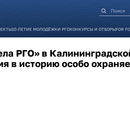
Форма п
ОЕКТЫ
10-ЛЕТИЕ МОЛОДЁЖКИ РГО
КОНКУРСЫ И ОТБОРЫ
FOR F
ела РГО» в Калининградско
мя в историю особо охраня
и