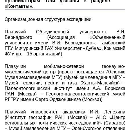
организаторам. Они указаны в разделе
«Контакты».
Организационная структура экспедиции:
Плавучий Объединенный университет В.И.
Вернадского (Ассоциация «Объединенный
университет имени В.И. Вернадского»: Тамбовский
ГТУ, Мичуринский ГАУ, Университет «Дубна», Крымский
ФУ и др. – 15 организаций)
Плавучий мобильно-сетевой геонаучно-
музеологический центр (проект посвящается 70-летию
Музея землеведения МГУ) (Музей землеведения МГУ –
Музей геологии, нефти и газа (Ханты-Мансийск) –
Палеонтологический институт имени А.А. Борисяка
РАН (Москва) – Геолого-палеонтологический музей
РГГРУ имени Серго Орджоникидзе (Москва))
Плавучий университет академика И.И. Лепехина
(Институт географии РАН (Москва) – АНО «Центр
региональных политических исследований» (Саратов)
– Музей землеведения МГУ – Оренбургское отделение