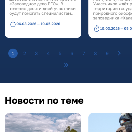
«Заповедное дело РГО». В
Участников ждёт р
течение десяти дней участники
территории госуд
будут помогать специалистам...
природного биосф
заповедника «Хака
06.03.2026 — 10.05.2026
10.03.2026 — 05.
Страницы
1
2
3
4
5
6
7
8
9
Новости по теме