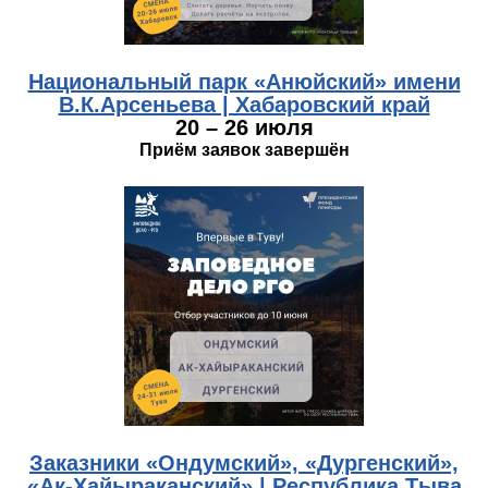
Национальный парк «Анюйский» имени
В.К.Арсеньева | Хабаровский край
20 – 26 июля
Приём заявок завершён
photo_2026-04-13_10-40-40.jpg
Заказники «Ондумский», «Дургенский»,
«Ак-Хайыраканский» | Республика Тыва