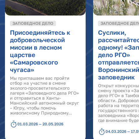
ЗАПОВЕДНОЕ ДЕЛО
ЗАПОВЕДНОЕ ДЕЛ
Присоединяйтесь к
Суслики,
добровольческой
рассчитайтес
миссии в лесном
одному! «За
царстве
дело РГО»
«Самаровского
отправляетс
чугаса»
Воронински
заповедник
Мы приглашаем вас пройти
отбор на участие в смене
Открыт конкурсны
эколого-просветительского
смену проекта «З
лагеря «Заповедного дела РГО»
дело РГО» в Тамбо
и отправиться в Ханты-
области. Добровол
Мансийский автономный округ
работа на террит
– Югру, чтобы помочь
государственного
живописному Природному...
заповедника «Вор
где внимание будет
01.03.2026 — 20.05.2026
04.03.2026 — 17.0