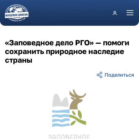
Перейти к основному содержанию
«Заповедное дело РГО» — помоги
сохранить природное наследие
страны
zapovednoe_delo_rgo_logo_fin_color.png