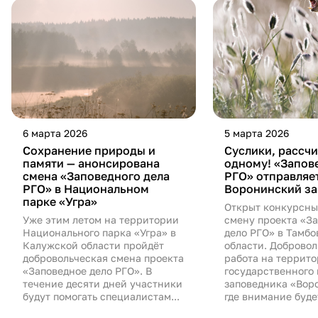
6 марта 2026
5 марта 2026
Сохранение природы и
Суслики, рассчи
памяти — анонсирована
одному! «Запов
смена «Заповедного дела
РГО» отправляет
РГО» в Национальном
Воронинский з
парке «Угра»
Открыт конкурсны
Уже этим летом на территории
смену проекта «З
Национального парка «Угра» в
дело РГО» в Тамбо
Калужской области пройдёт
области. Добровол
добровольческая смена проекта
работа на террит
«Заповедное дело РГО». В
государственного
течение десяти дней участники
заповедника «Вор
будут помогать специалистам...
где внимание будет