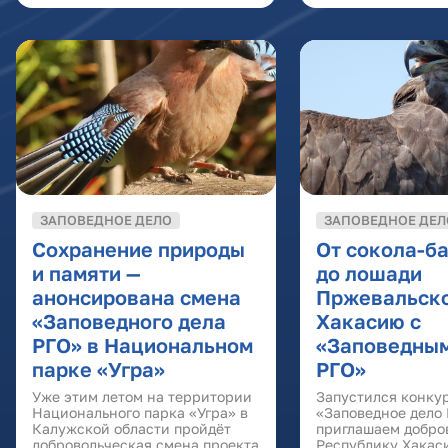
ЗАПОВЕДНОЕ ДЕЛО
ЗАПОВЕДНОЕ ДЕЛ
Сохранение природы
От сокола-б
и памяти —
до лошади
анонсирована смена
Пржевальско
«Заповедного дела
Хакасию с
РГО» в Национальном
«Заповедным
парке «Угра»
РГО»
Уже этим летом на территории
Запустился конку
Национального парка «Угра» в
«Заповедное дело
Калужской области пройдёт
приглашаем добро
добровольческая смена проекта
Республику Хакас