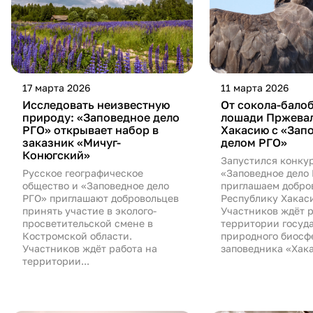
17 марта 2026
11 марта 2026
Исследовать неизвестную
От сокола-бало
природу: «Заповедное дело
лошади Пржевал
РГО» открывает набор в
Хакасию с «Зап
заказник «Мичуг-
делом РГО»
Конюгский»
Запустился конку
Русское географическое
«Заповедное дело
общество и «Заповедное дело
приглашаем добро
РГО» приглашают добровольцев
Республику Хакас
принять участие в эколого-
Участников ждёт р
просветительской смене в
территории госуд
Костромской области.
природного биосф
Участников ждёт работа на
заповедника «Хака
территории...