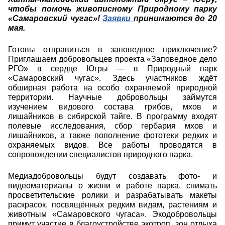
чтобы помочь живописному Природному парку
«Самаровский чугас»!
Заявки
принимаются до 20
мая.
Готовы отправиться в заповедное приключение?
Приглашаем добровольцев проекта «Заповедное дело
РГО» в сердце Югры — в Природный парк
«Самаровский чугас». Здесь участников ждёт
обширная работа на особо охраняемой природной
территории.
Научные добровольцы займутся
изучением видового состава грибов, мхов и
лишайников в сибирской тайге. В программу входят
полевые исследования, сбор гербария мхов и
лишайников, а также пополнение фототеки редких и
охраняемых видов. Все работы проводятся в
сопровождении специалистов природного парка.
Медиадобровольцы будут создавать фото- и
видеоматериалы о жизни и работе парка, снимать
просветительские ролики и разрабатывать макеты
раскрасок, посвящённых редким видам, растениям и
животным «Самаровского чугаса». Экодобровольцы
примут участие в благоустройстве экотроп, зон отдыха