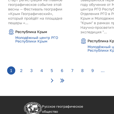
географическое событие этой
году обучение от 
весны — Фестиваль географии
центра РГО Респу
«Крым Географический»,
Отделения РГО в 
который пройдёт на площадке
Крым и Молодежно
пещеры «...
"Крым" в рамках п
Научно-просветит
Республика Крым
экспедиция "...
Молодёжный центр РГО
Республика К
Республики Крым
Молодёжный ц
Республики К
Страницы
1
2
3
4
5
6
7
8
9
…
Русское географическое
общество