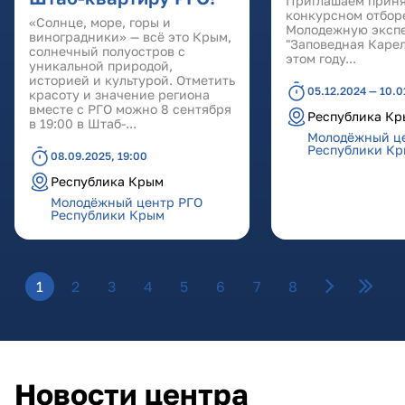
Приглашаем приня
конкурсном отбор
«Солнце, море, горы и
Молодежную эксп
виноградники» — всё это Крым,
"Заповедная Карели
солнечный полуостров с
этом году...
уникальной природой,
историей и культурой. Отметить
05.12.2024 — 10.0
красоту и значение региона
вместе с РГО можно 8 сентября
Республика К
в 19:00 в Штаб-...
Молодёжный ц
Республики К
08.09.2025, 19:00
Республика Крым
Молодёжный центр РГО
Республики Крым
Страницы
1
2
3
4
5
6
7
8
Новости центра