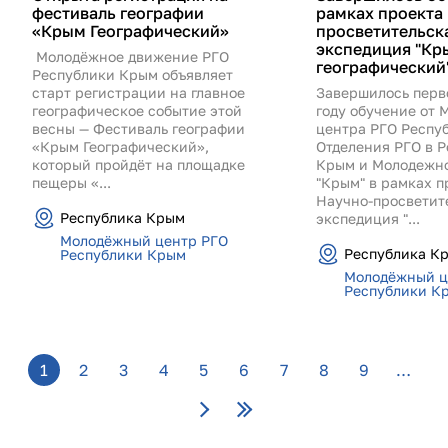
фестиваль географии
рамках проекта
«Крым Географический»
просветительск
экспедиция "Кр
Молодёжное движение РГО
географический
Республики Крым объявляет
старт регистрации на главное
Завершилось перв
географическое событие этой
году обучение от 
весны — Фестиваль географии
центра РГО Респу
«Крым Географический»,
Отделения РГО в 
который пройдёт на площадке
Крым и Молодежно
пещеры «...
"Крым" в рамках п
Научно-просветит
Республика Крым
экспедиция "...
Молодёжный центр РГО
Республика К
Республики Крым
Молодёжный ц
Республики К
Страницы
1
2
3
4
5
6
7
8
9
…