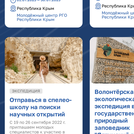
Республика К
Республика Крым
Молодёжный ц
Молодёжный центр РГО
Республики К
Республики Крым
Волонтёрска
ЭКСПЕДИЦИЯ
экологическ
Отправься в спелео-
экспедиция 
школу на поиски
государстве
научных открытий
природный
С 19 по 26 сентября 2022 г.
заповедник
приглашаем молодых
специалистов к участию в