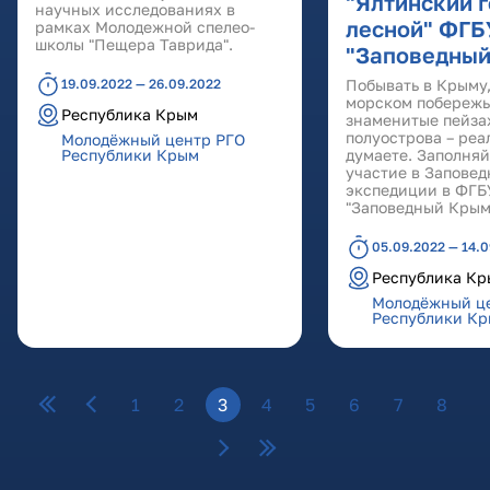
"Ялтинский г
научных исследованиях в
лесной" ФГБ
рамках Молодежной спелео-
школы "Пещера Таврида".
"Заповедный
19.09.2022 — 26.09.2022
Побывать в Крыму,
морском побережь
Республика Крым
знаменитые пейз
полуострова – реа
Молодёжный центр РГО
Республики Крым
думаете. Заполняй
участие в Заповед
экспедиции в ФГБ
"Заповедный Крым.
05.09.2022 — 14.
Республика К
Молодёжный ц
Республики К
Страницы
1
2
3
4
5
6
7
8