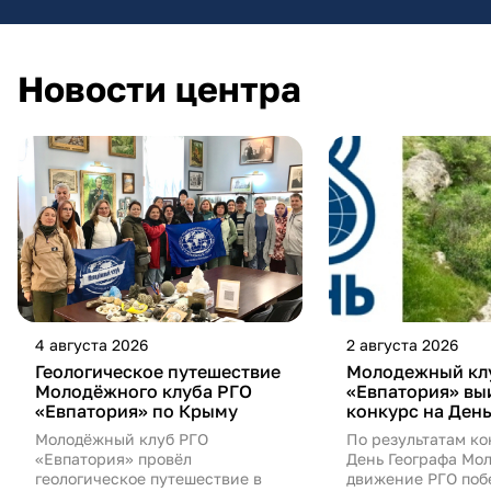
Новости центра
4 августа 2026
2 августа 2026
Геологическое путешествие
Молодежный кл
Молодёжного клуба РГО
«Евпатория» вы
«Евпатория» по Крыму
конкурс на День
Молодёжный клуб РГО
По результатам ко
«Евпатория» провёл
День Географа Мо
геологическое путешествие в
движение РГО поб