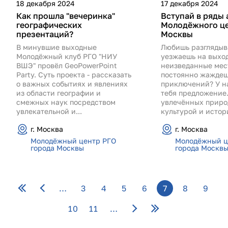
18 декабря 2024
17 декабря 2024
Как прошла "вечеринка"
Вступай в ряды 
географических
Молодёжного це
презентаций?
Москвы
В минувшие выходные
Любишь разглядыв
Молодёжный клуб РГО "НИУ
уезжаешь на выхо
ВШЭ" провёл GeoPowerPoint
неизведанные мес
Party. Суть проекта - рассказать
постоянно жаждеш
о важных событиях и явлениях
приключений? У на
из области географии и
тебя предложение.
смежных наук посредством
увлечённых приро
увлекательной и...
культурой и истор
г. Москва
г. Москва
Молодёжный центр РГО
Молодёжный ц
города Москвы
города Москв
Страницы
…
3
4
5
6
7
8
9
10
11
…