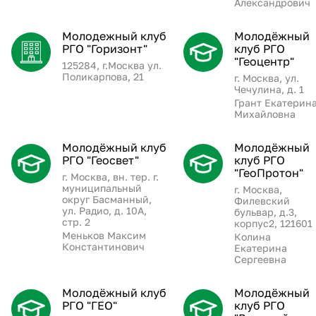
Александрович
Молодежный клуб
Молодёжный
РГО "Горизонт"
клуб РГО
"Геоцентр"
125284, г.Москва ул.
Поликарпова, 21
г. Москва, ул.
Чечулина, д. 1
Грант Екатерин
Михайловна
Молодёжный клуб
Молодёжный
РГО "Геосвет"
клуб РГО
"ГеоПротон"
г. Москва, вн. тер. г.
муниципальный
г. Москва,
округ Басманный,
Филевский
ул. Радио, д. 10А,
бульвар, д.3,
стр. 2
корпус2, 121601
Меньков Максим
Колина
Константинович
Екатерина
Сергеевна
Молодёжный клуб
Молодёжный
РГО "ГЕО"
клуб РГО