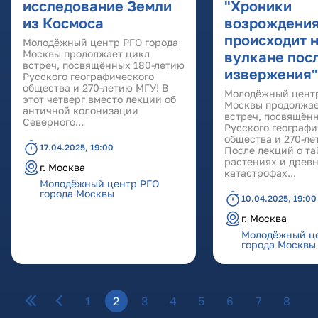
исследование Земли
"Хроники
из Космоса
возрождения
происходит 
Молодёжный центр РГО города
Москвы продолжает цикл
вулкане пос
встреч, посвящённых 180-летию
извержения"
Русского географического
общества и 270-летию МГУ! В
Молодёжный центр
этот четверг вместо лекции об
Москвы продолжае
античной колонизации
встреч, посвящён
Северного...
Русского географи
общества и 270-ле
17.04.2025, 19:00
После лекций о та
растениях и древ
г. Москва
катастрофах...
Молодёжный центр РГО
города Москвы
10.04.2025, 19:00
г. Москва
Молодёжный ц
города Москвы
Страницы
1
2
3
4
5
6
7
8