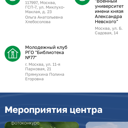
"Военный
117997, Москва,
университет
ГСП-7, ул. Миклухо-
имени князя
Маклая, д. 23
Александра
Ольга Анатольевна
Невского"
Хлебосолова
Москва, ул. Б.
Садовая, 14
Молодежный клуб
РГО "Библиотека
№77"
г. Москва, ул. 11-я
Парковая, 21
Прямухина Полина
Егоровна
Мероприятия центра