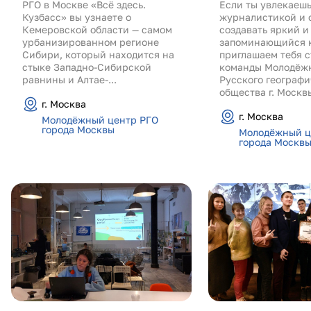
РГО в Москве «Всё здесь.
Если ты увлекаеш
Кузбасс» вы узнаете о
журналистикой и 
Кемеровской области — самом
создавать яркий и
урбанизированном регионе
запоминающийся к
Сибири, который находится на
приглашаем тебя с
стыке Западно-Сибирской
команды Молодёжн
равнины и Алтае-...
Русского географи
общества г. Москвы
г. Москва
г. Москва
Молодёжный центр РГО
города Москвы
Молодёжный ц
города Москв