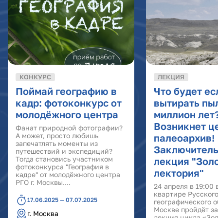
КОНКУРС
ЛЕКЦИЯ
Поймай географию в
Что будет ес
кадр: фотоконкурс от
вытирать пы
молодёжного центра
миллион лет
Возникнет ц
Фанат природной фотографии?
А может, просто любишь
палеоархив!
запечатлять моменты из
Заключител
путешествий и экспедиций?
Тогда становись участником
лекция "Зол
фотоконкурса "География в
лектория"
кадре" от молодёжного центра
РГО г. Москвы....
24 апреля в 19:00 
квартире Русског
17.06.2025 — 07.07.2025
географического о
Москве пройдёт 
г. Москва
лекция цикла «Зо