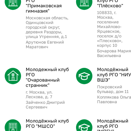
РГО
клуб РГО
"Примаковская
"Плёсково"
гимназия"
108833, г.
Москва,
Московская область,
поселение
Одинцовский
Михайлово-
городской округ,
Ярцевское,
деревня Раздоры,
поселок д/о
улица Утренняя, д.1
«Плесково»,
Арутюнов Евгений
корпус 10
Маратович
Бочарова Мария
Васильевна
Молодежный клуб
Молодёжный
РГО
клуб РГО "НИ
"Очарованный
ВШЭ"
странник"
Покровский
бульвар, дом 11
г. Москва, ул.
Лескова, д. 7
Коплякова Ольг
Павловна
Зайченко Дмитрий
Сергеевич
Молодёжный клуб
Молодёжный
РГО "МШСО"
клуб РГО