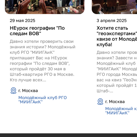
29 мая 2025
3 апреля 2025
НЕурок географии "По
Хотите стать
следам ВОВ"
"геоэкспертами
квизе от Молод
Давно хотели проверить свои
клуба!
знания истории? Молодёжный
клуб РГО "МИИГАиК"
Давно хотели пров
приглашает Вас на НЕурок
знания? Завести н
географии "По следам ВОВ",
Молодёжный клуб
который пройдёт 30 мая в
"МИИГАиК" Молод
Штаб-квартире РГО в Москве.
РГО города Москв
Кто лучше всех...
вас на квиз "ГеоЭк
который пройдёт 1
г. Москва
Штаб-...
Молодёжный клуб РГО
г. Москва
"МИИГАиК"
Молодёжный к
"МИИГАиК"