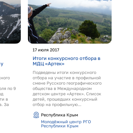
17 июля 2017
Итоги конкурсного отбора в
му
МДЦ «Артек»
Подведены итоги конкурсного
жного
отбора на участие в профильной
смене Русского географического
ля по 9
общества в Международном
од
детском центре «Артек». Список
ти в
детей, прошедших конкурсный
. За
отбор на профильную...
Республика Крым
Молодёжный центр РГО
Республики Крым