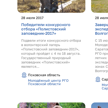
28 июля 2017
28 июля
Победители конкурсного
Заверш
отбора «Полистовский
экспед
заповедник-2017»
Волго
Подвели итоги конкурсного отбора
С 15 ию
в волонтерский лагерь
Молоде
«Полистовский заповедник-2017»,
Сарато
который пройдет с 4 по 18 августа.
РГО пр
Государственный природный
летних
заповедник «Полистовский»
экспед
является...
зонах 
Волгогр
Псковская область
Сар
Молодёжный центр РГО
Псковской области
Мол
Сар