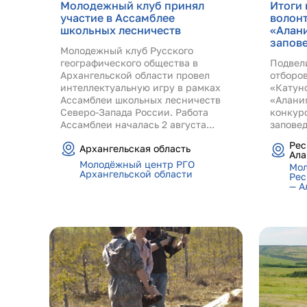
Молодежный клуб принял
Итоги 
участие в Ассамблее
волон
школьных лесничеств
«Алани
запов
Молодежный клуб Русского
географического общества в
Подвел
Архангельской области провел
отборов
интеллектуальную игру в рамках
«Катунс
Ассамблеи школьных лесничеств
«Алания
Северо-Запада России. Работа
конкур
Ассамблеи началась 2 августа...
заповед
Рес
Архангельская область
Ала
Молодёжный центр РГО
Мол
Архангельской области
Рес
— А