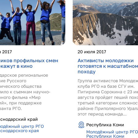
 2017
20 июля 2017
ников профильных смен
Активисты молодежки
кажут в кино
готовятся к масштабно
походу
дарское региональное
ние Русского
Группа активистов Молоде
фического общества
клуба РГО на базе СГУ им.
пило к съемкам научно-
Питирима Сорокина с 23 ию
рного фильма «Мир
августа пройдет пеший пох
ий», при поддержке
третьей категории сложнос
ранта РГО.
районе Приполярного Урала
этот период команда...
снодарский край
Республика Коми
одёжный центр РГО
снодарского края
Молодёжный центр РГО
Республики Коми