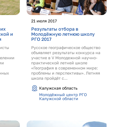
21 июля 2017
них
Результаты отбора в
ской и
Молодёжную летнюю школу
м
РГО 2017
висты
Русское географическое общество
объявляет результаты конкурса на
делении
участие в V Молодежной научно-
ии
практической летней школе
«География в современном мире:
нных
проблемы и перспективы». Летняя
школа пройдёт с...
Калужская область
Молодёжный центр РГО
Калужской области