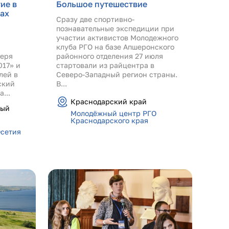
ие в
Большое путешествие
ах
Сразу две спортивно-
познавательные экспедиции при
участии активистов Молодежного
клуба РГО на базе Апшеронского
геря
районного отделения 27 июля
017» и
стартовали из райцентра в
лей в
Северо-Западный регион страны.
ский
В...
...
Краснодарский край
ный
Молодёжный центр РГО
Краснодарского края
Осетия