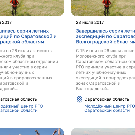
 2017
28 июля 2017
илась серия летних
Завершилась серия лет
иций по Саратовской и
экспедиций по Саратов
градской областям
Волгоградской областя
ня по 26 июля активисты
С 15 июня по 26 июля акти
жного клуба при
Молодежного клуба при
вском областном отделении
Саратовском областном от
иняли участие в серии
РГО приняли участие в сер
 учебно-научных
летних учебно-научных
иций в природоохранных
экспедиций в природоохра
Саратовской и
зонах Саратовской и
адской...
Волгоградской...
атовская область
Саратовская область
одёжный центр РГО
Молодёжный центр РГО
атовской области
Саратовской области