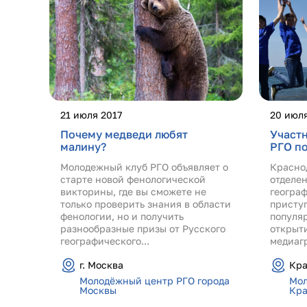
21 июля 2017
20 июля
Почему медведи любят
Участ
малину?
РГО по
Молодежный клуб РГО объявляет о
Красно
старте новой фенологической
отделе
викторины, где вы сможете не
геогра
только проверить знания в области
присту
фенологии, но и получить
популя
разнообразные призы от Русского
открыт
географического...
медиаг
г. Москва
Кра
Молодёжный центр РГО города
Мол
Москвы
Кра