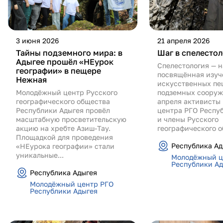
3 июня 2026
21 апреля 2026
Тайны подземного мира: в
Шаг в спелесто
Адыгее прошёл «НЕурок
Спелестология — н
географии» в пещере
посвящённая изу
Нежная
искусственных пе
Молодёжный центр Русского
подземных сооруж
географического общества
апреля активисты
Республики Адыгея провёл
центра РГО Респу
масштабную просветительскую
и члены Русского
акцию на хребте Азиш-Тау.
географического о
Площадкой для проведения
Республика Ад
«НЕурока географии» стали
уникальные...
Молодёжный ц
Республики Ад
Республика Адыгея
Молодёжный центр РГО
Республики Адыгея