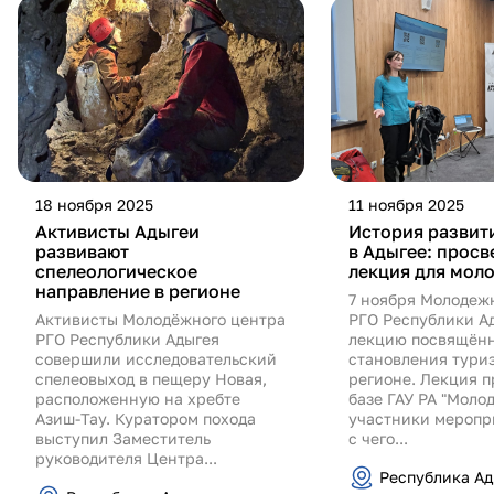
18 ноября 2025
11 ноября 2025
Активисты Адыгеи
История развит
развивают
в Адыгее: просв
спелеологическое
лекция для мол
направление в регионе
7 ноября Молодеж
Активисты Молодёжного центра
РГО Республики А
РГО Республики Адыгея
лекцию посвящён
совершили исследовательский
становления тури
спелеовыход в пещеру Новая,
регионе. Лекция п
расположенную на хребте
базе ГАУ РА "Молод
Азиш-Тау. Куратором похода
участники меропр
выступил Заместитель
с чего...
руководителя Центра...
Республика Ад