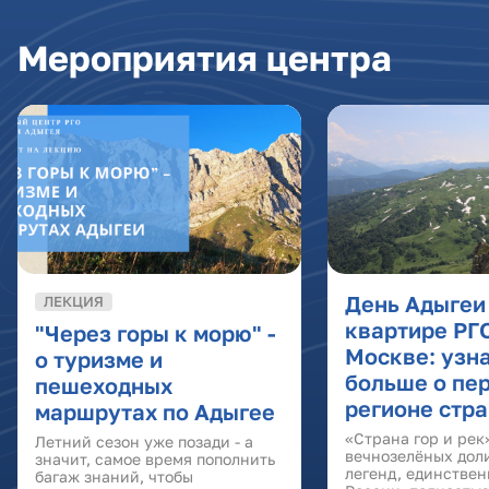
Мероприятия центра
День Адыгеи
ЛЕКЦИЯ
квартире РГ
"Через горы к морю" -
Москве: узн
о туризме и
больше о пе
пешеходных
регионе стр
маршрутах по Адыгее
«Страна гор и рек
Летний сезон уже позади - а
вечнозелёных дол
значит, самое время пополнить
легенд, единстве
багаж знаний, чтобы