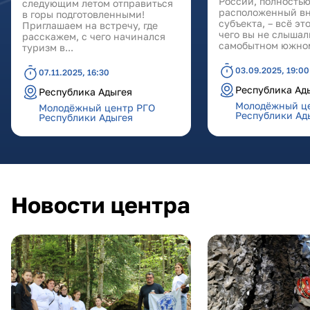
России, полность
следующим летом отправиться
расположенный вн
в горы подготовленными!
субъекта, – всё это
Приглашаем на встречу, где
чего вы не слышал
расскажем, с чего начинался
самобытном южном
туризм в...
03.09.2025, 19:00
07.11.2025, 16:30
Республика Ад
Республика Адыгея
Молодёжный ц
Молодёжный центр РГО
Республики Ад
Республики Адыгея
Новости центра