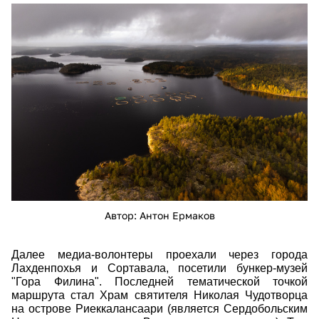
ermakov_anton_11.jpg
Автор: Антон Ермаков
Далее медиа-волонтеры проехали через города
Лахденпохья и Сортавала, посетили бункер-музей
"Гора Филина". Последней тематической точкой
маршрута стал Храм святителя Николая Чудотворца
на острове Риеккалансаари (является Сердобольским