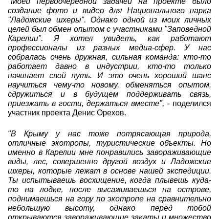
"
Моей первоочередной задачей на проекте было
создание фото и видео для Национального парка
"Ладожские шхеры". Однако одной из моих личных
целей был обмен опытом с участниками "Заповедной
Карелии". Я хотел увидеть, как работают
профессионалы из разных медиа-сфер. У нас
собралась очень дружная, сильная команда: кто-то
работает давно в индустрии, кто-то только
начинает свой путь. И это очень хороший шанс
научиться чему-то новому, обменяться опытом,
сдружиться и в будущем поддерживать связь,
приезжать в гости, держаться вместе",
- поделился
участник проекта Денис Орехов.
"В Крыму у нас тоже потрясающая природа,
отличные экотропы, туристические объекты. Но
именно в Карелии мне понравились завораживающие
виды, лес, совершенно другой воздух и Ладожские
шхеры, которые лежат в основе нашей экспедиции.
Ты испытываешь восхищение, когда плывешь куда-
то на лодке, после высаживаешься на острове,
поднимаешься на гору по экотропе на сравнительно
небольшую высоту, однако перед тобой
открываются завораживающие закаты и множество