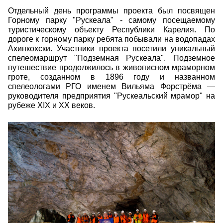
Отдельный день программы проекта был посвящен
Горному парку "Рускеала" - самому посещаемому
туристическому объекту Республики Карелия. По
дороге к горному парку ребята побывали на водопадах
Ахинкохски. Участники проекта посетили уникальный
спелеомаршрут "Подземная Рускеала". Подземное
путешествие продолжилось в живописном мраморном
гроте, созданном в 1896 году и названном
спелеологами РГО именем Вильяма Форстрёма —
руководителя предприятия "Рускеальский мрамор" на
рубеже ХIХ и ХХ веков.
ermakov_anton_11.jpg