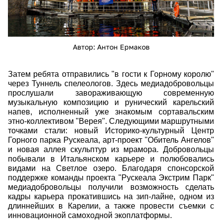
Автор: Антон Ермаков
Затем ребята отправились "в гости к Горному королю"
через Туннель спелеологов. Здесь медиадобровольцы
прослушали завораживающую современную
музыкальную композицию и рунический карельский
напев, исполненный уже знакомым сортавальским
этно-коллективом "Верея". Следующими маршрутными
точками стали: новый Историко-культурный Центр
Горного парка Рускеала, арт-проект "Обитель Ангелов"
и новая аллея скульптур из мрамора. Добровольцы
побывали в Итальянском карьере и полюбовались
видами на Светлое озеро. Благодаря спонсорской
поддержке команды проекта "Рускеала Экстрим Парк"
медиадобровольцы получили возможность сделать
кадры карьера прокатившись на зип-лайне, одном из
длиннейших в Карелии, а также провести съемки с
инновационной самоходной экоплатформы.