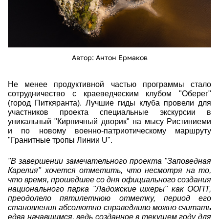
Автор: Антон Ермаков
Не менее продуктивной частью программы стало
сотрудничество с краеведческим клубом "Оберег"
(город Питкяранта). Лучшие гиды клуба провели для
участников проекта специальные экскурсии в
уникальный "Кирпичный дворик" на мысу Ристиниеми
и по новому военно-патриотическому маршруту
"Гранитные тропы Линии U".
"В завершении замечательного проекта "Заповедная
Карелия" хочется отметить, что несмотря на то,
что время, прошедшее со дня официального создания
национального парка "Ладожские шхеры" как ООПТ,
преодолело пятилетнюю отметку, период его
становления абсолютно справедливо можно считать
едва начавшимся, ведь созданное в текущем году для