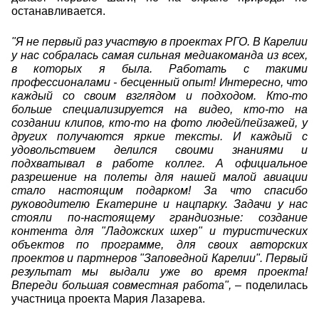
останавливается.
"Я не первый раз участвую в проектах РГО. В Карелии
у нас собралась самая сильная медиакоманда из всех,
в которых я была. Работать с такими
профессионалами - бесценный опыт! Интересно, что
каждый со своим взглядом и подходом. Кто-то
больше специализируется на видео, кто-то на
создании клипов, кто-то на фото людей/пейзажей, у
других получаются яркие тексты. И каждый с
удовольствием делился своими знаниями и
подхватывал в работе коллег. А официальное
разрешение на полеты для нашей малой авиации
стало настоящим подарком! За что спасибо
руководителю Екатерине и нацпарку. Задачи у нас
стояли по-настоящему грандиозные: создание
контента для "Ладожских шхер" и туристических
объектов по программе, для своих авторских
проектов и партнеров "Заповедной Карелии". Первый
результат мы выдали уже во время проекта!
Впереди большая совместная работа",
– поделилась
участница проекта Мария Лазарева.