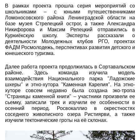
В рамках проекта прошла серия мероприятий со
школьниками – с юными путешественниками
Ломоносовского района Ленинградской области на
базе музея Стрелецкий острог, а также Александра
Никифорова и Максим Репецкий отправились в
Куркиёкскую школу. Эксперты рассказали о
деятельности Молодежных клубов РГО, проектах
ФАДМ Росмолодежь, перспективах развития детского и
юнешеского туризма.
Далее работа проекта продолжилась в Сортавальском
районе. Здесь команда изучила модель
взаимодействия Национального парка "Ладожские
шхеры" и этно-хутора "Каменная Карелия". На этно-
хуторе совсем недавно была создана эко-тропа
"Страницы каменной книги" – участники произвели ее
сьемку, записали трек и изучили ее особенности в
осенний период. Росвокаллио в окрестностях
соседнего живописного озера Ристиярви, а также
изучили тектонические гроты на её склонах.