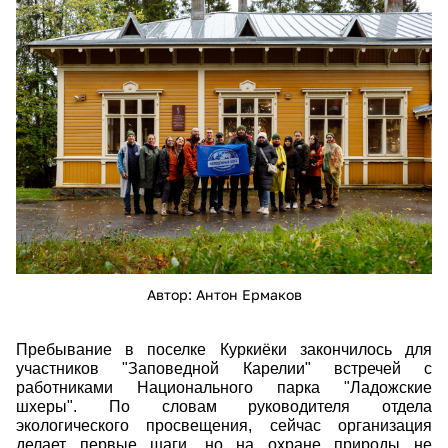
ermakov_anton_1.jpg
Автор: Антон Ермаков
Пребывание в поселке Куркиёки закончилось для
участников "Заповедной Карелии" встречей с
работниками Национального парка "Ладожские
шхеры". По словам руководителя отдела
экологического просвещения, сейчас организация
делает первые шаги, но на охране природы не