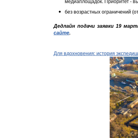
медиаплощадок. Приоритет - в
без возрастных ограничений (от 
Дедлайн подачи заявки 19 март
сайте
.
Для вдохновения: история экспедиц
dji-0347_0.png