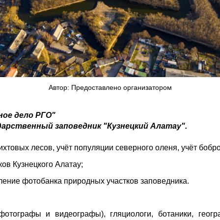
Автор: Предоставлено организатором
ное дело РГО"
дарственный заповедник "Кузнецкий Алатау".
ихтовых лесов, учёт популяции северного оленя, учёт бобро
ов Кузнецкого Алатау;
ление фотобанка природных участков заповедника.
фотографы и видеографы), гляциологи, ботаники,
геог