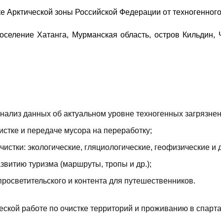
ке Арктической зоны Российской Федерации от техногенного
поселение Хатанга, Мурманская область, остров Кильдин, 
 анализ данных об актуальном уровне техногенных загрязне
стке и передаче мусора на переработку;
истки: экологические, гляциологические, геофизические и д
звитию туризма (маршруты, тропы и др.);
просветительского и контента для путешественников.
еской работе по очистке территорий и проживанию в спарта