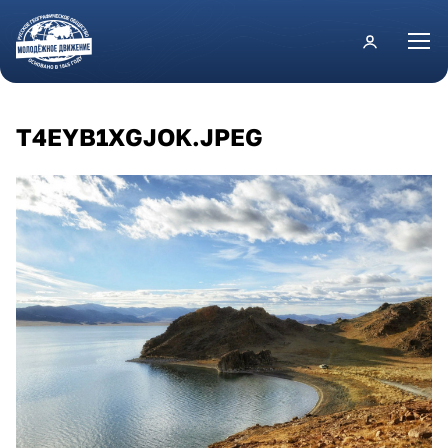
Перейти к основному содержанию
T4EYB1XGJOK.JPEG