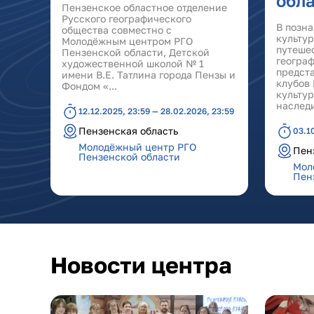
обл
Пензенское областное отделение
Русского географического
В позна
общества совместно с
культу
Молодёжным центром РГО
путеше
Пензенской области, Детской
геогра
художественной школой № 1
предст
имени В.Е. Татлина города Пензы и
клубов 
Фондом «...
культу
наследи
12.12.2025, 23:59 — 28.02.2026, 23:59
Пензенская область
03.1
Молодёжный центр РГО
Пен
Пензенской области
Мол
Пен
Новости центра