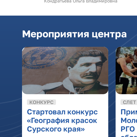
Кондратьева Ольга Владимировна
Мероприятия центра
КОНКУРС
СЛЕТ
Стартовал конкурс
При
«География красок
Мол
Сурского края»
РГО