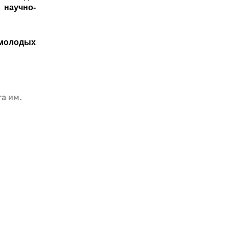
научно-
 молодых
а им.