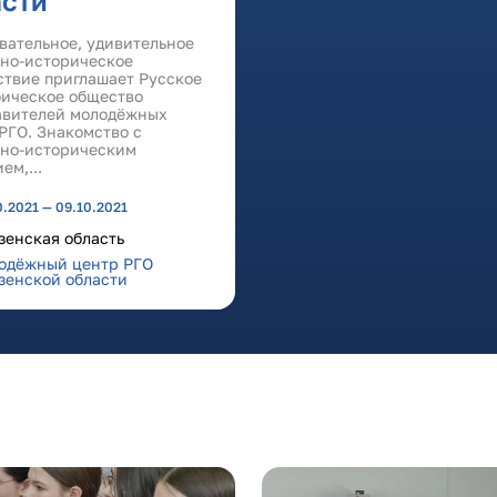
асти
вательное, удивительное
рно-историческое
ствие приглашает Русское
фическое общество
авителей молодёжных
РГО. Знакомство с
рно-историческим
ем,...
0.2021 — 09.10.2021
зенская область
одёжный центр РГО
зенской области