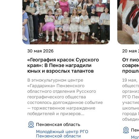
30 мая 2026
20 мая 
«География красок Сурского
От пи
края»: В Пензе наградили
соврем
юных и взрослых талантов
прошл
В этнокультурном центре
19 мая,
«Гардарика» Пензенского
общест
областного отделения Русского
органи
географического общества
РГО Пе
состоялось долгожданное событие
участие
— торжественное награждение
школьн
победителей и призеров...
города
объедин
Пензенская область
Пен
Молодёжный центр РГО
Пензенской области
Мол