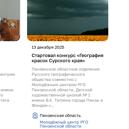
13 декабря 2025
Стартовал конкурс «География
красок Сурского края»
Пензенское областное отделение
центром
Русского географического
а
общества совместно с
Молодёжным центром РГО
 имени
Пензенской области, Детской
го
художественной школой № 1
итета
имени В.Е. Татлина города Пензы и
Фондом «...
Пензенская область
Молодёжный центр РГО
Пензенской области