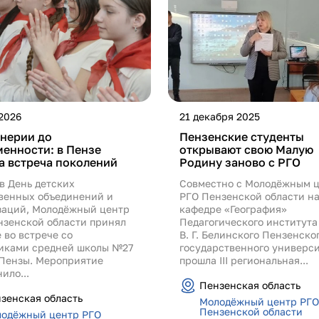
2026
21 декабря 2025
онерии до
Пензенские студенты
енности: в Пензе
открывают свою Малую
а встреча поколений
Родину заново с РГО
 в День детских
Совместно с Молодёжным 
венных объединений и
РГО Пензенской области н
заций, Молодёжный центр
кафедре «География»
нзенской области принял
Педагогического института
 во встрече со
В. Г. Белинского Пензенско
иками средней школы №27
государственного универс
 Пензы. Мероприятие
прошла III региональная...
ило...
Пензенская область
зенская область
Молодёжный центр РГО
Пензенской области
одёжный центр РГО