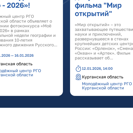
 - 2026»!
фильма "Мир
открытий"
жный центр РГО
кой области объявляет о
«Мир открытий» – это
ении фотоконкурса «Моё
захватывающее путешестви
2026» в рамках
науки и приключений,
альной недели географии и
развернувшееся в стенах
ования 10-летия
крупнейших детских центр
жного движения Русского...
России: «Орленок», «Смена
«Океан» и «Артек». Фильм
1.2026 — 16.01.2026
рассказывает об...
ганская область
12.01.2026, 14:00
одёжный центр РГО
ганской области
Курганская область
Молодёжный центр РГО
Курганской области