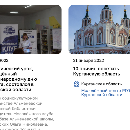
2022
31 января 2022
ический урок,
10 причин посетить
щённый
Курганскую область
народному дню
а, состоялся в
Курганская область
ской области
Молодёжный центр РГО
Курганской области
в социокультурном
анстве Альменевской
льной библиотеки
дитель Молодёжного клуба
 базе Альменевской школы,
ских Ольга Николаевна,
 экоурок "Климат и...