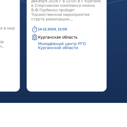
декабря 2024 г. в 12:00 в г. Кургане
в Спортивном комплексе имени
В.Ф.Горбенко пройдет
Торжественное мероприятие
старта реализации...
е в мир
14.12.2024, 12:00
Курганская область
ов
Молодёжный центр РГО
»,
Курганской области