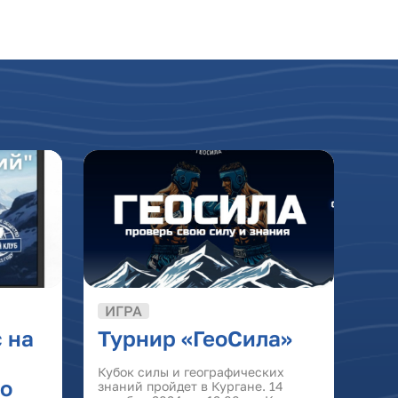
ИГРА
 на
Турнир «ГеоСила»
Кубок силы и географических
о
знаний пройдет в Кургане. 14