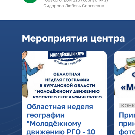
Сидорова Любовь Сергеевна
Мероприятия центра
Областная неделя
КОНК
географии
При
"Молодёжному
прин
движению РГО - 10
фот