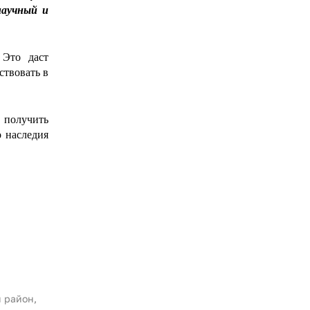
научный и
 Это даст
ствовать в
 получить
о наследия
 район,