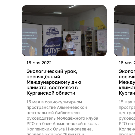
18 мая 2022
18 мая 
Экологический урок,
Эколог
посвящённый
посвя
Международному дню
Между
климата, состоялся в
климат
Курганской области
Курган
15 мая в социокультурном
15 мая 
пространстве Альменевской
простр
центральной библиотеки
центра
руководитель Молодёжного клуба
руково
РГО на базе Альменевской школы,
РГО на
Колпенских Ольга Николаевна,
Колпен
провела экоурок "Климат и...
провела