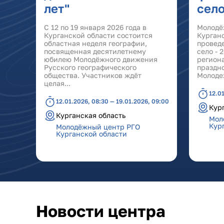
лет"
село
С 12 по 19 января 2026 года в
Молодё
Курганской области состоится
Курганс
областная неделя географии,
провед
посвященная десятилетнему
село - 
юбилею Молодёжного движения
регион
Русского географического
праздн
общества. Участников ждёт
Молоде
целая...
12.0
12.01.2026, 08:30 — 19.01.2026, 09:00
Кур
Курганская область
Мол
Кур
Молодёжный центр РГО
Курганской области
Новости центра