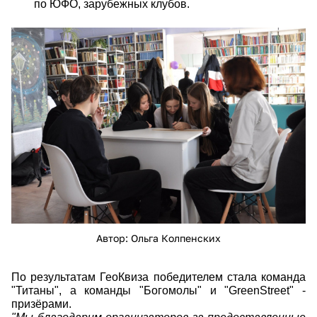
по ЮФО, зарубежных клубов.
eeseb2bpdc4.jpg
Автор: Ольга Колпенских
По результатам ГеоКвиза победителем стала команда
"Титаны", а команды "Богомолы" и "GreenStreet" -
призёрами.