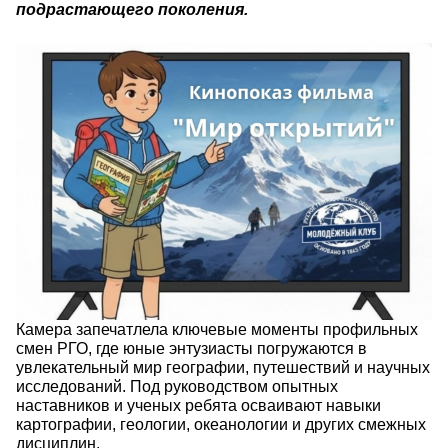
подрастающего поколения.
jfngwosmo_nhtwh1u-4fnb
lugbcjywe3a5nex37jtc_wv49i4mzbfoxnpfllb
Камера запечатлела ключевые моменты профильных
смен РГО, где юные энтузиасты погружаются в
увлекательный мир географии, путешествий и научных
исследований. Под руководством опытных
наставников и ученых ребята осваивают навыки
картографии, геологии, океанологии и других смежных
дисциплин.