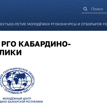
Форма п
ОЕКТЫ
10-ЛЕТИЕ МОЛОДЁЖКИ РГО
КОНКУРСЫ И ОТБОРЫ
FOR F
РГО КАБАРДИНО-
БЛИКИ
ka.png