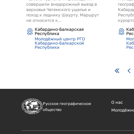
совершили внедорожный выезд в
геогра
верховья Чегемского ущелья и
Кабард
поход к леднику Шаурту. Маршрут
Респуб
не относится к...
курорто
Кабардино-Балкарская
Каб
Республика
Рес
Молодёжный центр РГО
Мол
Кабардино-Балкарской
Каб
Республики
Рес
Страницы
О нас
Русское географическое
общество
Молодёжн