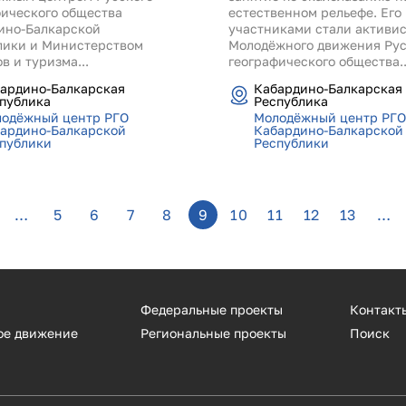
фического общества
естественном рельефе. Его
ино-Балкарской
участниками стали активи
лики и Министерством
Молодёжного движения Рус
в и туризма...
географического общества..
ардино-Балкарская
Кабардино-Балкарская
публика
Республика
одёжный центр РГО
Молодёжный центр РГО
ардино-Балкарской
Кабардино-Балкарской
публики
Республики
…
5
6
7
8
9
10
11
12
13
…
Федеральные проекты
Контакт
ое движение
Региональные проекты
Поиск