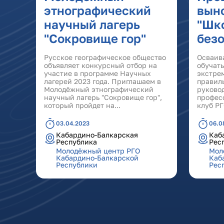
этнографический
вын
научный лагерь
"Шк
"Сокровище гор"
без
Русское географическое общество
Осваив
объявляет конкурсный отбор на
обучать
участие в программе Научных
экстре
лагерей 2023 года. Приглашаем в
правил
Молодёжный этнографический
руково
научный лагерь "Сокровище гор",
профес
который пройдет на...
клуб РГ
03.04.2023
06.0
Кабардино-Балкарская
Каб
Республика
Рес
Молодёжный центр РГО
Мол
Кабардино-Балкарской
Каб
Республики
Рес
Страницы