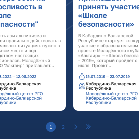
осливость в
принять участие
оле
«Школе
опасности"
безопасности»
ать азы альпинизма и
В Кабардино-Балкарской
ся правильно действовать в
Республике стартует конку
мальных ситуациях нужно в
участие в образовательном
ьном месте и под
проекте Молодёжного клуб
дством настоящих
«Альтаир» — «Школа безоп
сионалов. Молодёжный
– 2019», который пройдёт с 
О "Альтаир" приглашает...
июля. Проект...
8.2022 — 12.08.2022
15.07.2019 — 23.07.2019
ардино-Балкарская
Кабардино-Балкарская
публика
Республика
одёжный центр РГО
Молодёжный центр РГО
ардино-Балкарской
Кабардино-Балкарской
публики
Республики
1
2