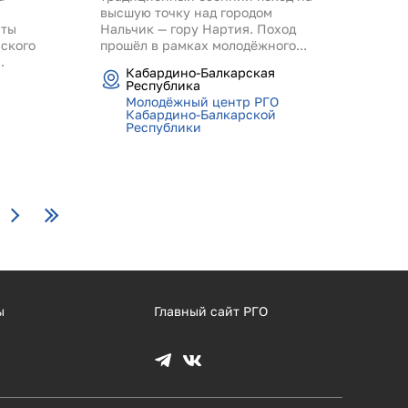
высшую точку над городом
сты
Нальчик — гору Нартия. Поход
ского
прошёл в рамках молодёжного...
.
Кабардино-Балкарская
Республика
Молодёжный центр РГО
Кабардино-Балкарской
Республики
ы
Главный сайт РГО