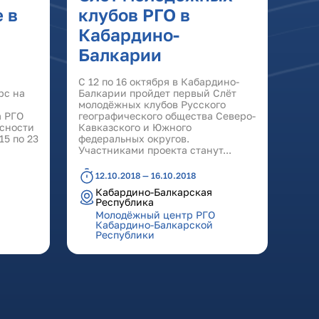
 в
клубов РГО в
Кабардино-
Балкарии
С 12 по 16 октября в Кабардино-
рс на
Балкарии пройдет первый Cлёт
молодёжных клубов Русского
а РГО
географического общества Северо-
асности
Кавказского и Южного
15 по 23
федеральных округов.
Участниками проекта станут...
12.10.2018 — 16.10.2018
Кабардино-Балкарская
Республика
Молодёжный центр РГО
Кабардино-Балкарской
Республики