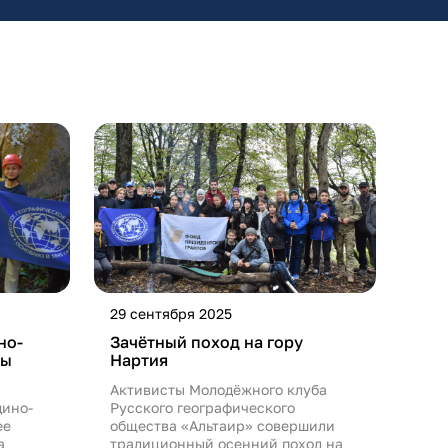
29 сентября 2025
но-
Зачётный поход на гору
лы
Нартия
Активисты Молодёжного клуба
дино-
Русского географического
ее
общества «Альтаир» совершили
а
традиционный осенний поход на