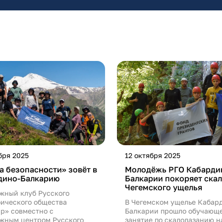
бря 2025
12 октября 2025
 безопасности» зовёт в
Молодёжь РГО Кабарди
дино-Балкарию
Балкарии покоряет ска
Чегемского ущелья
жный клуб Русского
фического общества
В Чегемском ущелье Кабар
р» совместно с
Балкарии прошло обучающ
жным центром Русского
занятие по скалолазанию н