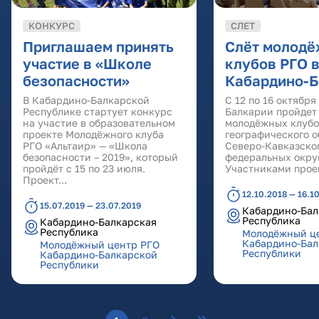
КОНКУРС
СЛЕТ
Приглашаем принять
Слёт молод
участие в «Школе
клубов РГО 
безопасности»
Кабардино-Б
В Кабардино-Балкарской
С 12 по 16 октября
Республике стартует конкурс
Балкарии пройдет
на участие в образовательном
молодёжных клубо
проекте Молодёжного клуба
географического 
РГО «Альтаир» — «Школа
Северо-Кавказско
безопасности – 2019», который
федеральных окру
пройдёт с 15 по 23 июля.
Участниками проек
Проект...
12.10.2018 — 16.1
15.07.2019 — 23.07.2019
Кабардино-Бал
Республика
Кабардино-Балкарская
Республика
Молодёжный ц
Кабардино-Бал
Молодёжный центр РГО
Республики
Кабардино-Балкарской
Республики
Страницы