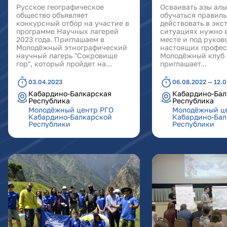
Русское географическое
Осваивать азы ал
общество объявляет
обучаться правил
конкурсный отбор на участие в
действовать в эк
программе Научных лагерей
ситуациях нужно 
2023 года. Приглашаем в
месте и под руков
Молодёжный этнографический
настоящих профес
научный лагерь "Сокровище
Молодёжный клуб 
гор", который пройдет на...
приглашает...
03.04.2023
06.08.2022 — 12.
Кабардино-Балкарская
Кабардино-Бал
Республика
Республика
Молодёжный центр РГО
Молодёжный ц
Кабардино-Балкарской
Кабардино-Бал
Республики
Республики