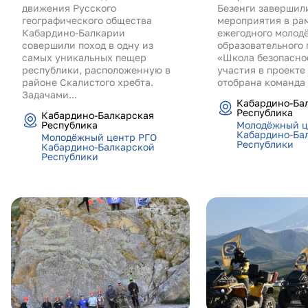
движения Русского
Безенги завершил
географического общества
мероприятия в ра
Кабардино-Балкарии
ежегодного молод
совершили поход в одну из
образовательного 
самых уникальных пещер
«Школа безопасно
республики, расположенную в
участия в проекте
районе Скалистого хребта.
отобрана команда и
Задачами...
Кабардино-Ба
Республика
Кабардино-Балкарская
Республика
Молодёжный ц
Кабардино-Ба
Молодёжный центр РГО
Республики
Кабардино-Балкарской
Республики