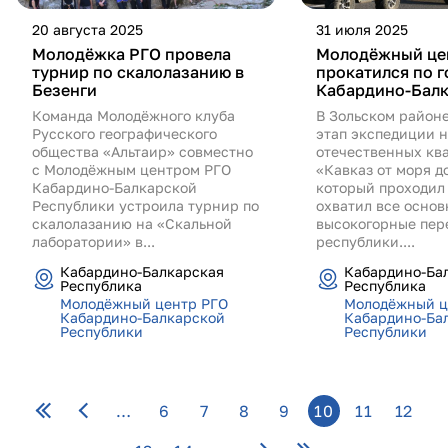
20 августа 2025
31 июля 2025
Молодёжка РГО провела
Молодёжный це
турнир по скалолазанию в
прокатился по 
Безенги
Кабардино-Бал
Команда Молодёжного клуба
В Зольском район
Русского географического
этап экспедиции 
общества «Альтаир» совместно
отечественных кв
с Молодёжным центром РГО
«Кавказ от моря д
Кабардино-Балкарской
который проходил 
Республики устроила турнир по
охватил все основ
скалолазанию на «Скальной
высокогорные пер
лаборатории» в...
республики....
Кабардино-Балкарская
Кабардино-Ба
Республика
Республика
Молодёжный центр РГО
Молодёжный ц
Кабардино-Балкарской
Кабардино-Ба
Республики
Республики
Страницы
…
6
7
8
9
10
11
12