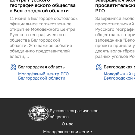
географического общества
просветительск
в Белгородской области
РГО
11 июня в Белгороде состоялось
Завершился эколо
официальное торжественное
просветительский
открытие Молодёжного центра
Русского географи
Русского географического
общества на терр
общества Белгородской
заповедника "Бело
области. Это важное событие
проекте приняли 
объединило представителей
десять волонтёров
власти,...
разных уголков Рос
Белгородская область
Белгородская 
Молодёжный центр РГО
Молодёжный ц
Белгородской области
Белгородской 
Русское географическое
общество
О нас
Молодёжное движение