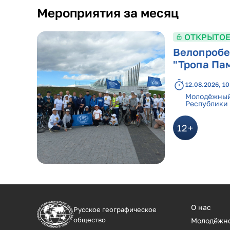
Мероприятия за месяц
ОТКРЫТОЕ
Велопробе
"Тропа Па
12.08.2026, 10
Молодёжный
Республики
12
О нас
Русское географическое
общество
Молодёжн