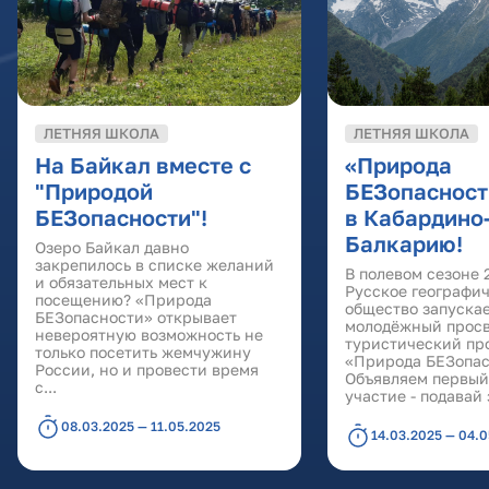
ЛЕТНЯЯ ШКОЛА
ЛЕТНЯЯ ШКОЛА
На Байкал вместе с
«Природа
"Природой
БЕЗопасност
БЕЗопасности"!
в Кабардино
Балкарию!
Озеро Байкал давно
закрепилось в списке желаний
В полевом сезоне 
и обязательных мест к
Русское географи
посещению? «Природа
общество запуска
БЕЗопасности» открывает
молодёжный просв
невероятную возможность не
туристический пр
только посетить жемчужину
«Природа БЕЗопас
России, но и провести время
Объявляем первый
с...
участие - подавай 
08.03.2025 — 11.05.2025
14.03.2025 — 04.
Страницы