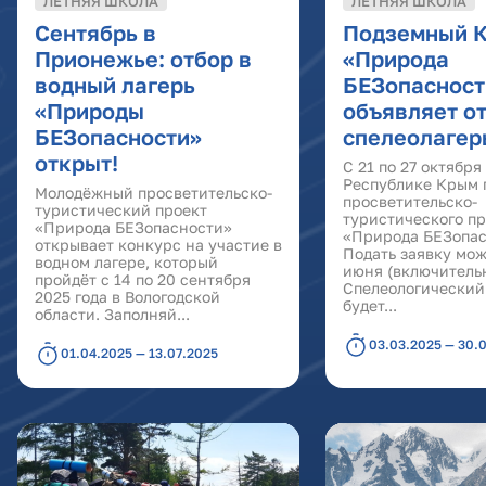
ЛЕТНЯЯ ШКОЛА
ЛЕТНЯЯ ШКОЛА
Сентябрь в
Подземный 
Прионежье: отбор в
«Природа
водный лагерь
БЕЗопасност
«Природы
объявляет от
БЕЗопасности»
спелеолагер
открыт!
С 21 по 27 октября
Республике Крым 
Молодёжный просветительско-
просветительско-
туристический проект
туристического п
«Природа БЕЗопасности»
«Природа БЕЗопас
открывает конкурс на участие в
Подать заявку мож
водном лагере, который
июня (включительн
пройдёт с 14 по 20 сентября
Спелеологический
2025 года в Вологодской
будет...
области. Заполняй...
03.03.2025 — 30.
01.04.2025 — 13.07.2025