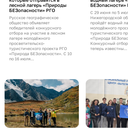
лесной лагерь «Природы
БЕЗопасности»
БЕЗопасности» РГО
С 29 июня по 5 июл
Русское географическое
Нижегородской об
общество объявляет
пройдёт водный ла
победителей конкурсного
молодёжного прос
отбора на участие в лесном
туристического п
лагере молодёжного
«Природа БЕЗопас
просветительско-
Конкурсный отбор
туристического проекта РГО
теперь известны...
«Природа БЕЗопасности». С 10
по 16 июля...