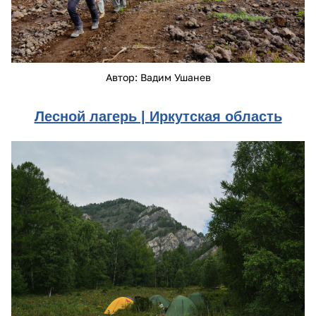
Автор: Вадим Ушанев
Лесной лагерь |
Иркутская область
dscf4288.jpg