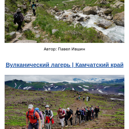
Автор: Павел Ившин
Вулканический лагерь |
Камчатский край
dsc08023.jpg