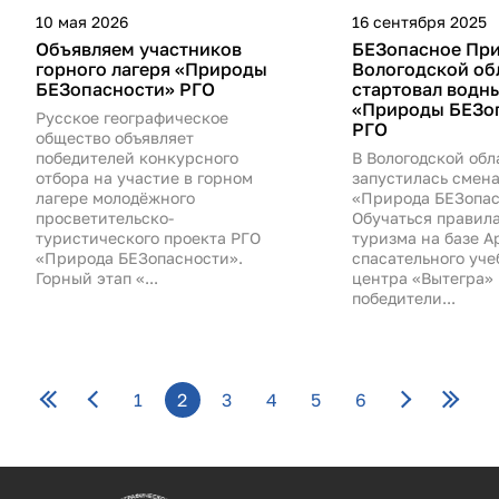
10 мая 2026
16 сентября 2025
Объявляем участников
БЕЗопасное При
горного лагеря «Природы
Вологодской об
БЕЗопасности» РГО
стартовал водн
«Природы БЕЗо
Русское географическое
РГО
общество объявляет
победителей конкурсного
В Вологодской обл
отбора на участие в горном
запустилась смена
лагере молодёжного
«Природа БЕЗопас
просветительско-
Обучаться правил
туристического проекта РГО
туризма на базе А
«Природа БЕЗопасности».
спасательного уче
Горный этап «...
центра «Вытегра»
победители...
Страницы
1
2
3
4
5
6