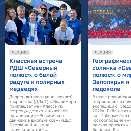
ЛЕКЦИЯ
ЛЕКЦИЯ
Классная встреча
Географичес
РДШ «Северный
солянка «Се
полюс»: о белой
полюс»: о ми
радуге и полярных
Заполярья и
медведях
ледоколе
Дворец детского (юношеского)
В июле российски
творчества (ДДюТ) г. Владимира
отправились в по
приглашает на «Классную
экспедицию «Ледо
встречу» детско-юношеской
2022». Рейс на ат
организации «Российское
лет Победы» был 
движение школьников» (РДШ).
Госкорпорацией «
Светлана Шишкина,
рамках проекта «
выпускница трëх...
Science». В...