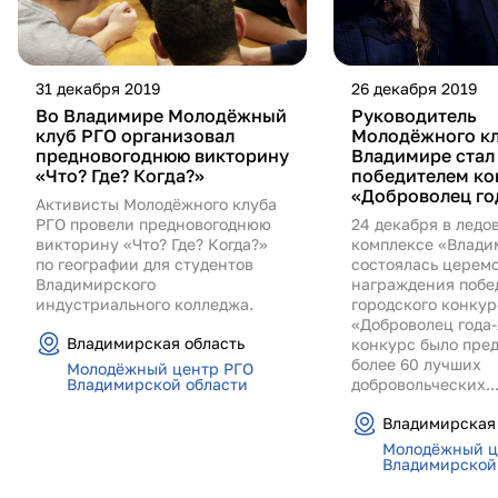
31 декабря 2019
26 декабря 2019
Во Владимире Молодёжный
Руководитель
клуб РГО организовал
Молодёжного кл
предновогоднюю викторину
Владимире стал
«Что? Где? Когда?»
победителем ко
«Доброволец го
Активисты Молодёжного клуба
РГО провели предновогоднюю
24 декабря в ледо
викторину «Что? Где? Когда?»
комплексе «Влади
по географии для студентов
состоялась церем
Владимирского
награждения побе
индустриального колледжа.
городского конкур
«Доброволец года-
Владимирская область
конкурс было пре
более 60 лучших
Молодёжный центр РГО
Владимирской области
добровольческих..
Владимирская 
Молодёжный ц
Владимирской