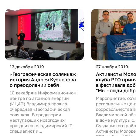
13 декабря 2019
27 ноября 2019
«Географическая солянка»:
Активисты Мол
история Андрея Кузнецова
клуба РГО прин
о преодолении себя
в фестивале до
"Мы - люди добр
10 декабря в Информационном
центре по атомной энергии
Мероприятие, об
(ИЦАЭ) Владимира прошла
региональные цен
очередная «Географическая
добровольчества в
солянка». В преддверии
Владимирской обл
наступающих новогодних
в доме культуры с.
праздников владимирский IT-
Суздальского райо
специалист и...
Активисты Молодё