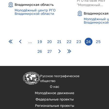
РГО на базе МБУ
Владимирская область
"Молодежный...
Молодёжный центр РГО
Владимирская 
Владимирской области
Молодёжный ц
Владимирской
Страницы
…
19
20
21
22
23
24
25
26
27
Русское географическое
общество
О нас
Молодёжное движение
Федеральные проекты
Региональные проекты