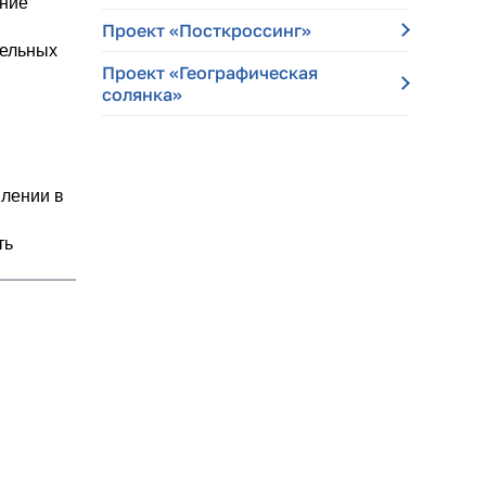
ение
Проект «Посткроссинг»
тельных
Проект «Географическая
солянка»
плении в
ть