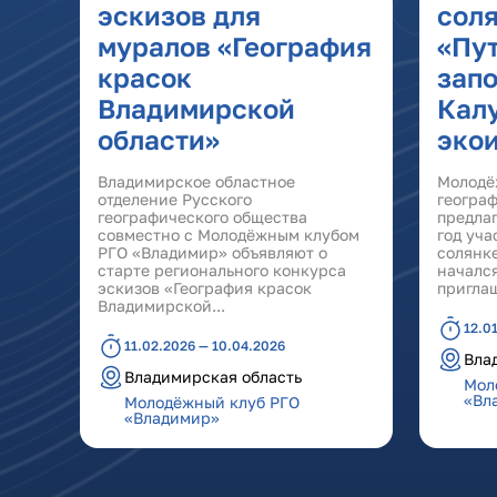
эскизов для
сол
муралов «География
«Пу
красок
зап
Владимирской
Калу
области»
эко
Владимирское областное
Молодё
отделение Русского
геогра
географического общества
предла
совместно с Молодёжным клубом
год уча
РГО «Владимир» объявляют о
солянке
старте регионального конкурса
началс
эскизов «География красок
приглаш
Владимирской...
12.0
11.02.2026 — 10.04.2026
Вла
Владимирская область
Мол
«Вл
Молодёжный клуб РГО
«Владимир»
Страницы