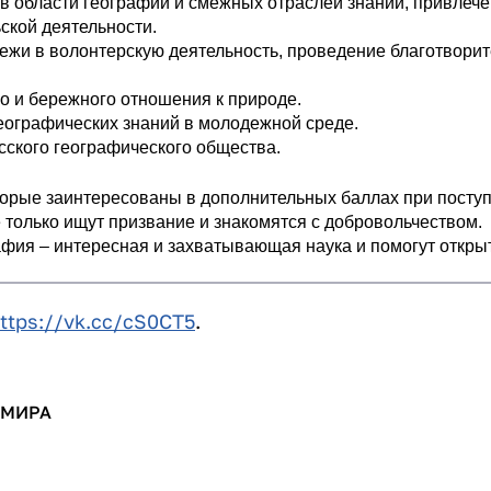
в области географии и смежных отраслей знаний, привлеч
ской деятельности.
дежи в волонтерскую деятельность, проведение благотвори
о и бережного отношения к природе.
географических знаний в молодежной среде.
сского географического общества.
торые заинтересованы в дополнительных баллах при посту
 только ищут призвание и знакомятся с добровольчеством.
рафия – интересная и захватывающая наука и помогут откры
ttps://vk.cc/cS0CT5
.
ИМИРА