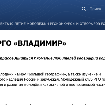
Форма п
ОЕКТЫ
10-ЛЕТИЕ МОЛОДЁЖКИ РГО
КОНКУРСЫ И ОТБОРЫ
FOR F
ГО «ВЛАДИМИР»
 присоединиться к команде любителей географии го
одёжи к миру «большой географии», а также изучение и
ного наследия России и зарубежья. Молодёжный клуб РГО п
я и развития молодёжи как активной и неотъемлемой част