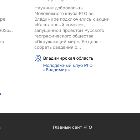
Научные добровольцы
Молодёжного клуба РГО во
ре,
Владимире подключились к акции
«Каштановый компас»,
2025».
запущенной проектом Русского
географического общества
го
«Окружающий мир». Её цель —
собрать сведения о...
Владимирская область
Молодёжный клуб РГО
«Владимир»
ы
Главный сайт РГО