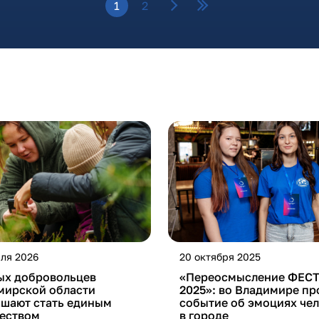
1
2
ля 2026
20 октября 2025
ых добровольцев
«Переосмысление ФЕСТ
мирской области
2025»: во Владимире п
ашают стать единым
событие об эмоциях че
еством
в городе