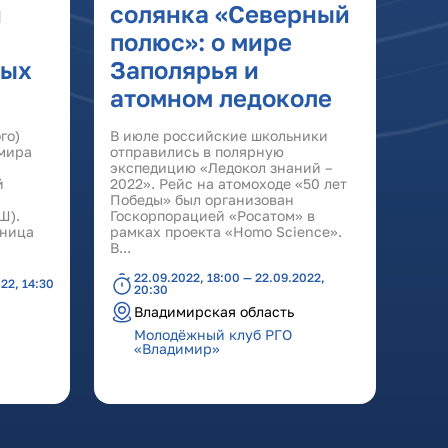
й
солянка «Северный
полюс»: о мире
ных
Заполярья и
атомном ледоколе
го)
В июле российские школьники
имира
отправились в полярную
экспедицию «Ледокол знаний –
й
2022». Рейс на атомоходе «50 лет
Победы» был организован
Ш).
Госкорпорацией «Росатом» в
кница
рамках проекта «Homo Science».
В...
22.09.2022, 18:00 — 22.09.2022,
22, 14:30
20:30
Владимирская область
Молодёжный клуб РГО
«Владимир»