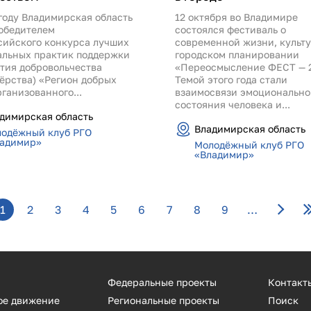
году Владимирская область
12 октября во Владимире
победителем
состоялся фестиваль о
сийского конкурса лучших
современной жизни, культу
альных практик поддержки
городском планировании
ития добровольчества
«Переосмысление ФЕСТ — 
ёрства) «Регион добрых
Темой этого года стали
рганизованного...
взаимосвязи эмоционально
состояния человека и...
димирская область
Владимирская область
одёжный клуб РГО
адимир»
Молодёжный клуб РГО
«Владимир»
1
2
3
4
5
6
7
8
9
…
Федеральные проекты
Контакт
ое движение
Региональные проекты
Поиск