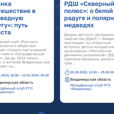
янка
РДШ «Северны
тешествие в
полюс»: о белой
оведную
радуге и поляр
гу»: путь
медведях
иста
Дворец детского (юношеско
творчества (ДДюТ) г. Влад
жный клуб «Русского
приглашает на «Классную
фического общества»
встречу» детско-юношеско
гает открыть наступивший
организации «Российское
стием в «Географической
движение школьников» (РД
». Да-да, 2023 только
Светлана Шишкина, выпус
я, а жителей Владимира уже
трëх...
ают на...
25.09.2022, 12:00 — 25.09.20
1.2023, 18:30 — 12.01.2023, 20:30
Владимирская область
димирская область
Молодёжный клуб РГО
одёжный клуб РГО
«Владимир»
адимир»