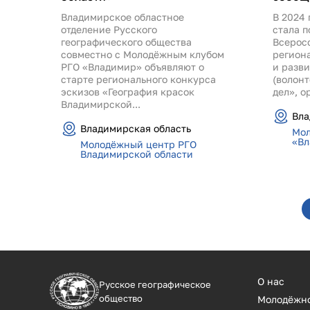
Владимирское областное
В 2024 
отделение Русского
стала 
географического общества
Всерос
совместно с Молодёжным клубом
регион
РГО «Владимир» объявляют о
и разв
старте регионального конкурса
(волонт
эскизов «География красок
дел», о
Владимирской...
Вла
Владимирская область
Мол
«Вл
Молодёжный центр РГО
Владимирской области
Страницы
О нас
Русское географическое
общество
Молодёжн