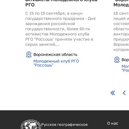
РГО
Молод
С 15 по 19 сентября, в канун
18 сент
государственного праздника - Дня
лицея и
зарождения российской
состоя
государственности, более 60-ти
област
активистов Молодежного клуба
виктори
РГО "Россошь" приняли участие в
приуро
серии занятий,...
Вороне
котором
Воронежская область
Вор
Молодежный клуб РГО
"Россошь"
Мол
"Ро
Страницы
О нас
Русское географическое