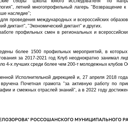
ческие сборы "Школа юного исследователя" по напр
ология", летний многопрофильный лагерь "Возвращение к 
ше наследие";
й для проведения международных и всероссийских образо
ий диктант", "Экономический диктант" и других.
работе профильных смен в региональных и всероссийски
едены более 1500 профильных мероприятий, в которых
нгования за 2017-2021 год Клуб неоднократно занимал л
сло 4-х лучших среди более чем 200-т молодежных клубов 
енной Исполнительной дирекцией и, 27 апреля 2018 года
 вручена Почетная грамота "за активную работу по при
рафии и смежных отраслей знаний", а в 2022 году достиже
 БЕЛОЗОРОВА" РОССОШАНСКОГО МУНИЦИПАЛЬНОГО Р