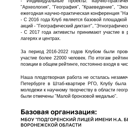
- Индивидуальные проекты: научно-практи
"Археология", "География", "Краеведение", "Эк
ежегодная научно-практическая конференция "На
- С 2016 года Клуб является базовой площадко
акций - "Географический диктант", "Этнографическ
- С 2017 года активисты принимают участие в 
лагерях и центрах.
За период 2016-2022 годов Клубом были пров
участие более 22000 человек. По итогам рейти
позиции в общем рейтинге, постоянно входя в чи
Наша плодотворная работа не осталась незамеч
Петербурге в Штаб-квартире РГО, Клубу была
молодежи к научному творчеству в области геог
были отмечены "Малой бронзовой медалью".
Базовая организация:
МБОУ "ПОДГОРЕНСКИЙ ЛИЦЕЙ ИМЕНИ Н.А.
ВОРОНЕЖСКОЙ ОБЛАСТИ