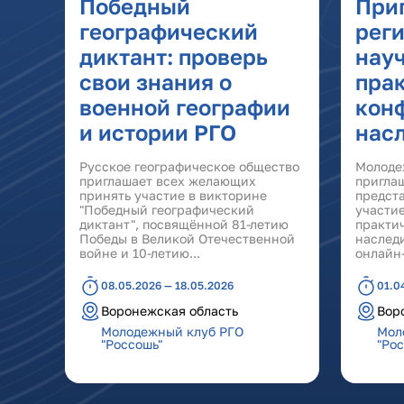
Победный
При
географический
рег
диктант: проверь
нау
свои знания о
пра
военной географии
кон
и истории РГО
нас
Русское географическое общество
Молоде
приглашает всех желающих
пригла
принять участие в викторине
предст
"Победный географический
участие
диктант", посвящённой 81-летию
практи
Победы в Великой Отечественной
наслед
войне и 10-летию...
онлайн-
08.05.2026 — 18.05.2026
01.0
Воронежская область
Вор
Молодежный клуб РГО
Мол
"Россошь"
"Ро
Страницы