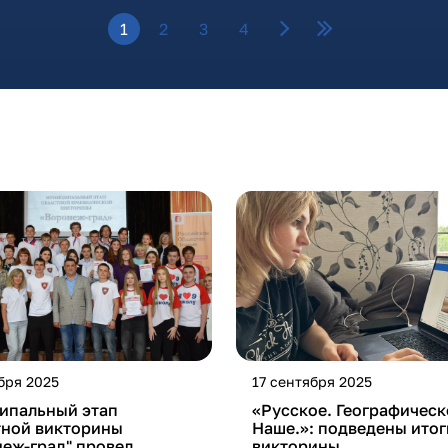
1
2
3
4
бря 2025
17 сентября 2025
ипальный этап
«Русское. Географическ
тной викторины
Наше.»: подведены итог
еж-град" провел
викторины