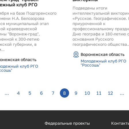
ежный клуб РГО
Подведены итоги
ября на базе Подгоренского
интеллектуальной виктори
мени Н.А. Белозорова
«Русское. Географическое. 
лся муниципальный этап
приуроченной к
ной краеведческой
профессиональному праздн
ны "Воронеж-град",
Дню географа и 180-летию 
ченной к 300-летию
основания Русского
жской губернии, в
географического общества..
...
Воронежская область
онежская область
Молодежный клуб РГО
"Россошь"
одежный клуб РГО
ссошь"
…
4
5
6
7
8
9
10
11
12
…
Федеральные проекты
Контакт