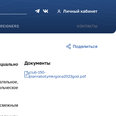
оиска
Личный кабинет
OREIGNERS
КОНТАКТЫ
Документы
ициально
club-150-
planrabotymkrgona2023god.pdf
тельное,
льческое
и смежным