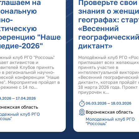
глашаем на
Проверьте свои
иональную
знания о женщи
чно-
географах: стар
ктическую
«Весенний
ференцию "Наше
географически
ледие-2026"
диктант»
жный клуб РГО "Россошь"
Молодёжный клуб РГО «Ро
шает активистов и
приглашает всех желающих
авителей Клубов принять
принять участие в
 в региональной научно-
интеллектуальной виктори
ческой конференции "Наше
«Весенний географический
ие". Мероприятие пройдет в
диктант», которая пройдёт 
режиме с 14 по...
18 марта 2026 года. Проект
приурочен к...
4.2026 — 17.04.2026
06.03.2026 — 18.03.2026
онежская область
Воронежская область
одежный клуб РГО
ссошь"
Молодежный клуб РГО
"Россошь"