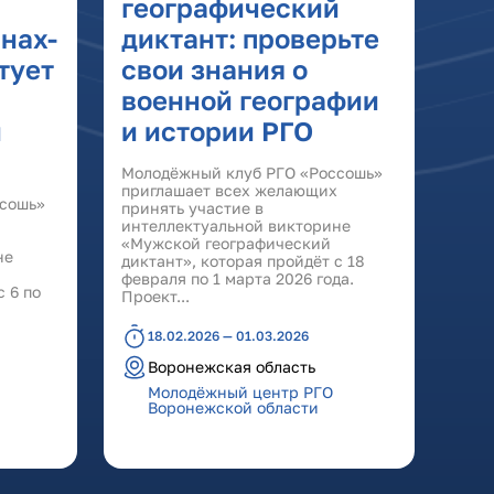
географический
нах-
диктант: проверьте
тует
свои знания о
военной географии
й
и истории РГО
Молодёжный клуб РГО «Россошь»
приглашает всех желающих
ссошь»
принять участие в
интеллектуальной викторине
«Мужской географический
не
диктант», которая пройдёт с 18
февраля по 1 марта 2026 года.
с 6 по
Проект...
18.02.2026 — 01.03.2026
Воронежская область
Молодёжный центр РГО
Воронежской области