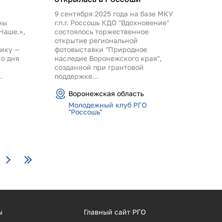
9 сентября 2025 года на базе МКУ
ны
г.п.г. Россошь КДО "Вдохновение"
Наше.»,
состоялось торжественное
открытие региональной
ику —
фотовыставки "Природное
со дня
наследие Воронежского края",
созданной при грантовой
.
поддержке...
Воронежская область
Молодежный клуб РГО
"Россошь"
ы
Главный сайт РГО