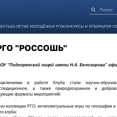
Форма п
ОЕКТЫ
10-ЛЕТИЕ МОЛОДЁЖКИ РГО
КОНКУРСЫ И ОТБОРЫ
FOR F
ГО "РОССОШЬ"
ОУ "Подгоренский лицей имени Н.А. Белозорова" оф
влениями в работе Клуба стали научно-образова
 экспедиционное, а также природоохранное и доброво
едующие форматы мероприятий:
из коллекции РГО, интеллектуальные игры по географии 
о клуба;