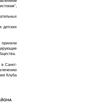
авлениям
истокам",
вательных
х детских
 приняли
идирующие
Общества.
 в Санкт-
влечению
ния Клуба
АЙОНА