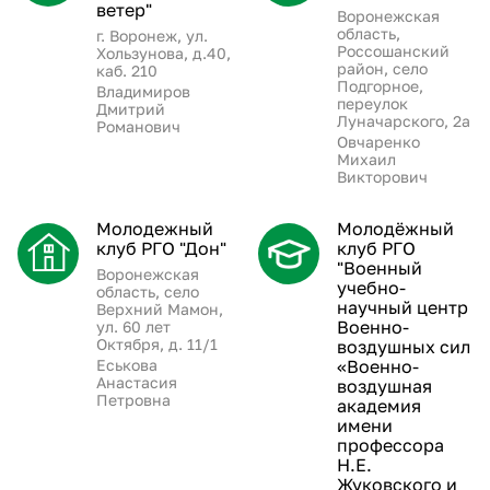
ветер"
Воронежская
область,
г. Воронеж, ул.
Россошанский
Хользунова, д.40,
район, село
каб. 210
Подгорное,
Владимиров
переулок
Дмитрий
Луначарского, 2а
Романович
Овчаренко
Михаил
Викторович
Молодежный
Молодёжный
клуб РГО "Дон"
клуб РГО
"Военный
Воронежская
учебно-
область, село
научный центр
Верхний Мамон,
Военно-
ул. 60 лет
Октября, д. 11/1
воздушных сил
Еськова
«Военно-
Анастасия
воздушная
Петровна
академия
имени
профессора
Н.Е.
Жуковского и