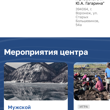
Ю.А. Гагарина"
394064, г.
Воронеж, ул.
Старых
Большевиков,
54а
Мероприятия центра
Мужской
ИГРА