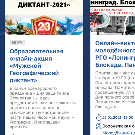
Онлайн-викт
ИГРА
молодёжного
Образовательная
РГО «Ленинг
онлайн-акция
Блокада. Па
«Мужской
Географический
Приглашаем вас се
января в 19.00 (по
диктант»
Онлайн-викторину
Блокада. Память.»,
В канун всенародного
посвященную 77-й
праздника – Дня защитника
Дня полного осво
Отечества мы рады
Ленинграда от фа
предоставить вам возможность
блокады и...
оценить свои знания по
«мужской и мужественной»
части нашей любимой науки –
27.01.2021, 19:00
Географии. Приглашаем
Воронежская о
принять...
Молодёжный ц