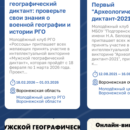
географический
Первый
диктант: проверьте
"Археологич
свои знания о
диктант-2021
военной географии и
Молодёжный клуб 
истории РГО
МБОУ "Подгоренск
имени Н.А. Белозо
Молодёжный клуб РГО
приглашает всех 
«Россошь» приглашает всех
принять участие в
желающих принять участие в
интеллектуальной
интеллектуальной викторине
викторине "Архео
«Мужской географический
диктант-2021", пр
диктант», которая пройдёт с 18
к...
февраля по 1 марта 2026 года.
Проект...
12.08.2021 — 16.0
Воронежская о
18.02.2026 — 01.03.2026
Молодёжный ц
Воронежская область
Воронежской о
Молодёжный центр РГО
Воронежской области