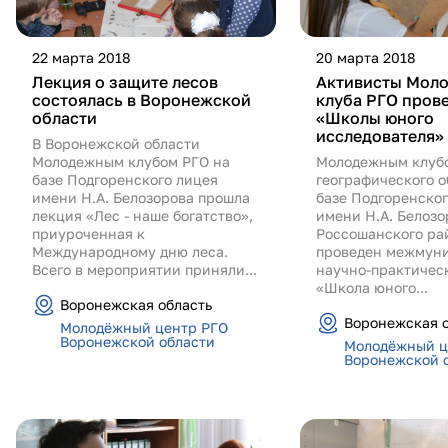
22 марта 2018
20 марта 2018
Лекция о защите лесов
Активисты Мол
состоялась в Воронежской
клуба РГО пров
области
«Школы юного
исследователя»
В Воронежской области
Молодежным клубом РГО на
Молодежным клубо
базе Подгоренского лицея
географического 
имени Н.А. Белозорова прошла
базе Подгоренског
лекция «Лес - наше богатство»,
имени Н.А. Белозо
приуроченная к
Россошанского ра
Международному дню леса.
проведен межмун
Всего в мероприятии приняли...
научно-практичес
«Школа юного...
Воронежская область
Воронежская о
Молодёжный центр РГО
Воронежской области
Молодёжный ц
Воронежской 