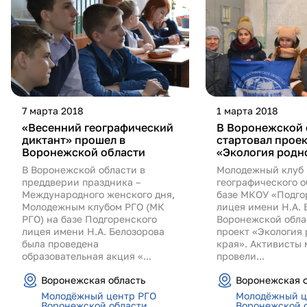
7 марта 2018
1 марта 2018
«Весенний географический
В Воронежской 
диктант» прошел в
стартовал прое
Воронежской области
«Экология родн
В Воронежской области в
Молодежный клуб 
преддверии праздника –
географического 
Международного женского дня,
базе МКОУ «Подго
Молодежным клубом РГО (МК
лицея имени Н.А. 
РГО) на базе Подгоренского
Воронежской обла
лицея имени Н.А. Белозорова
проект «Экология 
была проведена
края». Активисты
образовательная акция «...
провели...
Воронежская область
Воронежская о
Молодёжный центр РГО
Молодёжный ц
Воронежской области
Воронежской 