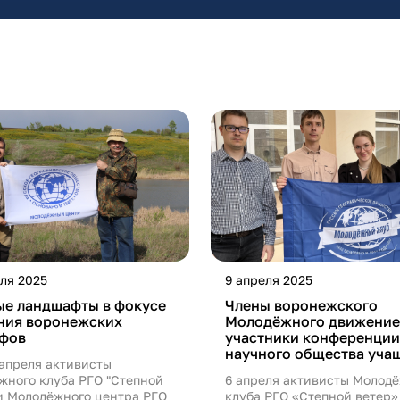
ля 2025
9 апреля 2025
ые ландшафты в фокусе
Члены воронежского
ния воронежских
Молодёжного движение
афов
участники конференции
научного общества уча
 апреля активисты
жного клуба РГО "Степной
6 апреля активисты Молод
 и Молодёжного центра РГО
клуба РГО «Степной ветер»