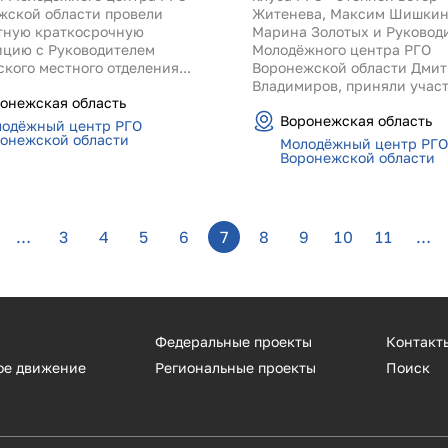
жской области провели
Житенева, Максим Шишкин
тную краткосрочную
Марина Золотых и Руковод
ицию с Руководителем
Молодёжного центра РГО
кого местного отделения...
Воронежской области Дми
Владимиров, приняли участи
онежская область
Воронежская область
одёжный центр РГО
онежской области
Молодёжный центр РГО
Воронежской области
…
3
4
5
6
7
8
9
10
11
…
Федеральные проекты
Контакт
ое движение
Региональные проекты
Поиск