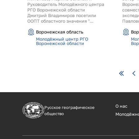
Руководитель Молодёжного центра
Вороне
РГО Воронежской области
совмес
Дмитрий Владимиров посетили
экспед
ООПТ областного значения "...
Павловс
Воронежская область
Вор
Молодёжный центр РГО
Мол
Воронежской области
Вор
Страницы
О нас
Русское географическое
общество
Молодёжн