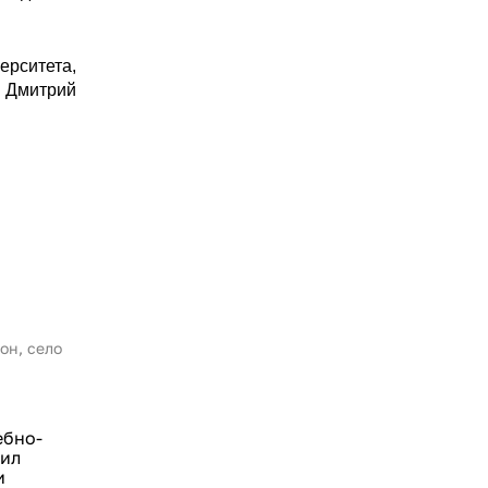
ерситета,
в Дмитрий
он, село
ебно-
сил
и