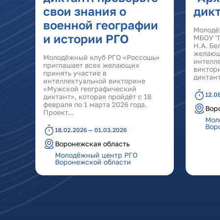
свои знания о
дикт
военной географии
Молодё
и истории РГО
МБОУ "
Н.А. Бе
желающ
Молодёжный клуб РГО «Россошь»
интелл
приглашает всех желающих
виктор
принять участие в
диктант
интеллектуальной викторине
«Мужской географический
12.0
диктант», которая пройдёт с 18
февраля по 1 марта 2026 года.
Вор
Проект...
Мол
Вор
18.02.2026 — 01.03.2026
Воронежская область
Молодёжный центр РГО
Воронежской области
Страницы