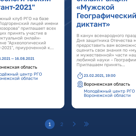
ант-2021"
«Мужской
Географически
жный клуб РГО на базе
диктант»
Подгоренский лицей имени
лозорова" приглашает всех
их принять участие в
В канун всенародного праз
ектуальной онлайн-
Дня защитника Отечества 
ине "Археологический
предоставить вам возможн
-2021", приуроченной к...
оценить свои знания по «м
и мужественной» части на
8.2021 — 16.08.2021
любимой науки – Географии
Приглашаем принять...
онежская область
одёжный центр РГО
23.02.2021, 19:00
онежской области
Воронежская область
Молодёжный центр РГО
Воронежской области
1
2