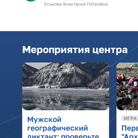
Еськова Анастасия Петровна
Мероприятия центра
Мужской
ИГРА
географический
Пер
диктант: проверьте
"Ар