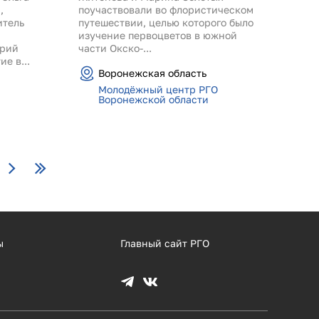
,
поучаствовали во флористическом
итель
путешествии, целью которого было
изучение первоцветов в южной
трий
части Окско-...
е в...
Воронежская область
Молодёжный центр РГО
Воронежской области
ы
Главный сайт РГО