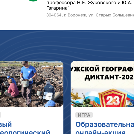
профессора Н.Е. Жуковского и Ю.А.
Гагарина"
394064, г. Воронеж, ул. Старых Большеви
ИГРА
вый
Образовательн
хеологический
онлайн-акция