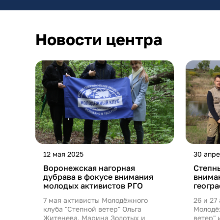
Новости центра
12 мая 2025
30 апре
Воронежская нагорная
Степн
дубрава в фокусе внимания
внима
молодых активистов РГО
геогр
7 мая активисты Молодёжного
26 и 27
клуба "Степной ветер" Ольга
Молодё
Житенева, Марина Золотых и
ветер"