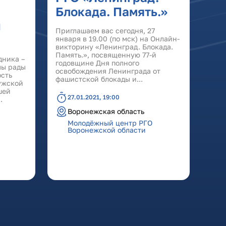
Блокада. Память.»
й
Приглашаем вас сегодня, 27
января в 19.00 (по мск) на Онлайн-
викторину «Ленинград. Блокада.
Память.», посвященную 77-й
дника –
годовщине Дня полного
мы рады
освобождения Ленинграда от
ость
фашистской блокады и...
ужской
шей
27.01.2021, 19:00
.
Воронежская область
Молодёжный центр РГО
Воронежской области