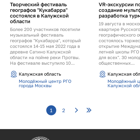
Творческий фестиваль
VR-экскурсии п
географов "Кукабарра"
создание мульт
состоялся в Калужской
разработка тур
области
19 августа в моск
Более 200 участников посетили
квартире Русског
музыкальный фестиваль
географического 
географов "Кукабарра", который
состоялось торже
состоялся 14-15 мая 2022 года в
открытие Междун
деревне Сатино Калужской
летней школы РГО
области на пойме реки Протвы.
для всех". 30 мол
На фестивале выступило 10...
общественных...
Калужская область
Калужская обл
Молодёжный центр РГО
Молодёжный ц
города Москвы
Калужской об
Страницы
1
2