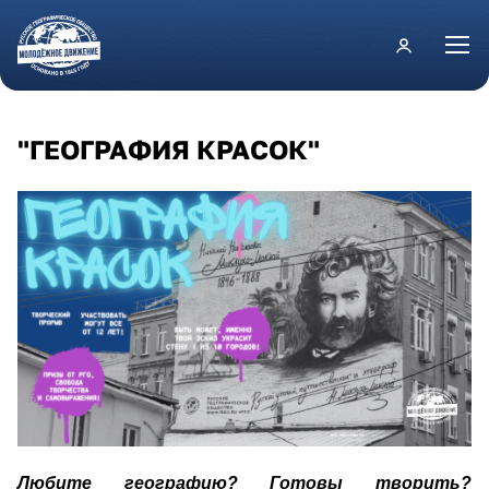
Перейти к основному содержанию
"ГЕОГРАФИЯ КРАСОК"
black_and_ivory_modern_name_youtube_ch
Любите географию? Готовы творить?