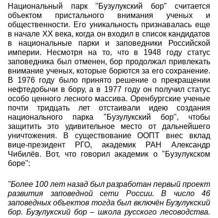
Национальный парк "Бузулукский бор" считается
объектом пристального внимания ученых и
общественности. Его уникальность признавалась еще
в начале XX века, когда он входил в список кандидатов
в национальные парки и заповедники Российской
империи. Несмотря на то, что в 1948 году статус
заповедника был отменен, бор продолжал привлекать
внимание ученых, которые борются за его сохранение.
В 1976 году было принято решение о прекращении
нефтедобычи в бору, а в 1977 году он получил статус
особо ценного лесного массива. Оренбургские ученые
почти тридцать лет отстаивали идею создания
национального парка "Бузулукский бор", чтобы
защитить это удивительное место от дальнейшего
уничтожения. В существование ООПТ внес вклад
вице-президент РГО, академик РАН Александр
Чибилёв. Вот, что говорил академик о "Бузулукском
боре":
"Более 100 лет назад был разработан первый проект
развития заповедной сети России. В число 46
заповедных объектов тогда был включён Бузулукский
бор. Бузулукский бор – школа русского лесоводства.