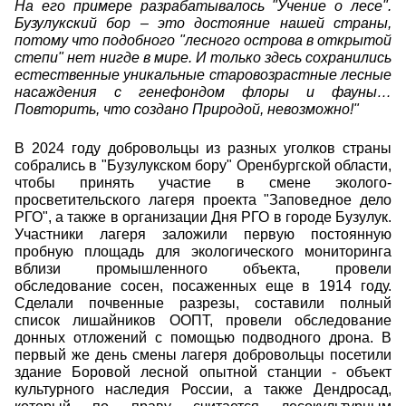
На его примере разрабатывалось "Учение о лесе".
Бузулукский бор – это достояние нашей страны,
потому что подобного "лесного острова в открытой
степи" нет нигде в мире. И только здесь сохранились
естественные уникальные старовозрастные лесные
насаждения с генефондом флоры и фауны…
Повторить, что создано Природой, невозможно!"
В 2024 году добровольцы из разных уголков страны
собрались в "Бузулукском бору" Оренбургской области,
чтобы принять участие в смене эколого-
просветительского лагеря проекта "Заповедное дело
РГО", а также в организации Дня РГО в городе Бузулук.
Участники лагеря заложили первую постоянную
пробную площадь для экологического мониторинга
вблизи промышленного объекта, провели
обследование сосен, посаженных еще в 1914 году.
Сделали почвенные разрезы, составили полный
список лишайников ООПТ, провели обследование
донных отложений с помощью подводного дрона. В
первый же день смены лагеря добровольцы посетили
здание Боровой лесной опытной станции - объект
культурного наследия России, а также Дендросад,