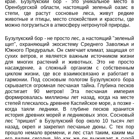
крае. Бузулукский бор - это уникальное место в
Оренбургской области, настоящий зеленый оазис в
степи, где растут сосновые леса, живут редкие
животные и птицы, место спокойствия и красоты, где
можно погрузиться в атмосферу нетронутой природы.
Бузулукский бор - не просто лес, а настоящий "зеленый
щит", охраняющий экосистему Среднего Заволжья и
Южного Предуралья. Он смягчает климат, защищая от
сухих ветров, и является важным источником жизни
для многих растений и животных. Это не просто
насаждение, а сложный организм с собственным
циклом жизни, где все взаимосвязано и работает в
гармонии. Под сосновым пологом Бузулукского бора
скрывается огромная песчаная тайна. Глубина песков
достигает 90 метров! Эта песчаная империя
формировалась миллионы лет назад, когда на месте
степей плескалось древнее Каспийское море, а позже -
когда таяли ледники. В глубине песков хранится
история древних морей и ледниковых эпох. Сосновый
лес "пришел" в Бузулукский бор около 10 тысяч лет
назад, окреп и закрепил песчаные дюны. С тех пор
прошло немало времени, и лес стал таким, каким мы
его видим сегодня. Но как же он выживает в сухой