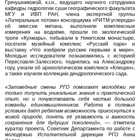
Гречушниковой, к.г.н., ведущего научного сотрудника
кафедры гидрологии суши географического факультета
МГУ и ИВП РАН, члена экспертной группы
«Латеральные потоки» консорциума «РИТМ углерода»
об эмиссии метана, выполнили комплексные
измерения на водоёме, прошли по экологической
тропе «Кухмарь», побывали в Никитском монастыре,
посетили музейный комплекс «Русский парк» и
выставку «Что изобрели русские первыми в мире».
Молодые исследователи познакомились с историей
Переславля-Залесского, поднялись на Александрову
гору, узнали об археологическом комплексе «Клещин»,
а также изучили коллекцию дендрологического сада.
«
Заповедные смены РГО помогают молодёжи не
только получить уникальные знания и практический
опыт, но и почувствовать себя частью большой
команды единомышленников. Работа в полевых
условиях даёт ребятам возможность прикоснуться к
живой природе, понять её уязвимость и важность
сохранения для будущих поколений
», — отметила
куратор проекта, Советник Департамента по работе с
молодёжью Исполнительной дирекции РГО Анна