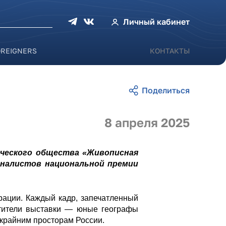
оиска
Личный кабинет
OREIGNERS
КОНТАКТЫ
8 апреля 2025
ического общества «Живописная
иналистов национальной премии
рации. Каждый кадр, запечатленный
етители выставки — юные географы
крайним просторам России.