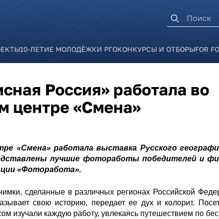
Форма п
ОЕКТЫ
10-ЛЕТИЕ МОЛОДЁЖКИ РГО
КОНКУРСЫ И ОТБОРЫ
FOR F
сная Россия» работала во
м центре «Смена»
тре «Смена» работала выставка Русского географ
редставлены лучшие фотоработы победителей и ф
ации «Фоторабота».
имки, сделанные в различных регионах Российской Феде
азывает свою историю, передает ее дух и колорит. Пос
м изучали каждую работу, увлекаясь путешествием по бес