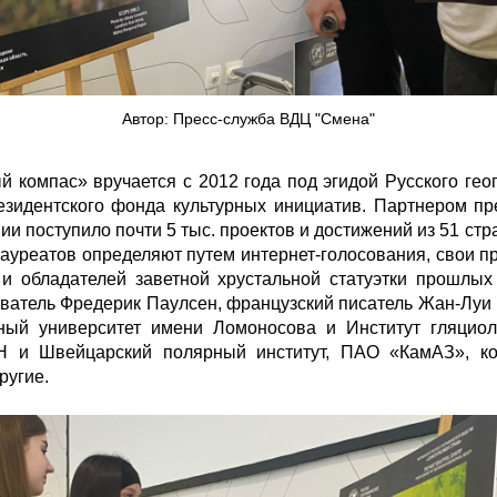
Автор: Пресс-служба ВДЦ "Смена"
компас» вручается с 2012 года под эгидой Русского гео
езидентского фонда культурных инициатив. Партнером пр
емии поступило почти 5 тыс. проектов и достижений из 51 с
ауреатов определяют путем интернет-голосования, свои п
 и обладателей заветной хрустальной статуэтки прошлых
ватель Фредерик Паулсен, французский писатель Жан-Луи 
нный университет имени Ломоносова и Институт гляциол
Н и Швейцарский полярный институт, ПАО «КамАЗ», ко
ругие.