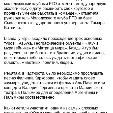
молодежными клубами РГО отметить международную
экологическую дату, расширить свой кругозор и
проявить умение работать в команде», - отметила
руководитель Молодежного клуба РГО на базе
Смоленского государственного университета Тамара
Ватлина.
В задачу игры входило прохождение трех основных
туров: «Азбука. Географические объекты», «Жук в
муравейнике» и «Матрица мира». Каждый тур был
разделен на три блока – изображение, аудио и видео,
по которым требовалось угадать географические
объекты, животных, понятия, людей.
Ребятам, в частности, было необходимо прослушать
песню Филиппа Киркорова, чтобы угадать слово
«кумир», увидеть отрывки из фильма Аль Пачино или
концерта Валерия Гергиева и оркестра Мариинского
театра в Пальмире для определения Аргентины и
Пальмиры соответственно.
Как отметили участники, одним из самых сложных
оказался тур «Жук в муравейнике», задачей в котором