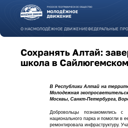
Перейти к основному содержанию
РУССКОЕ ГЕОГРАФИЧЕСКОЕ ОБЩЕСТВО
МОЛОДЁЖНОЕ
ДВИЖЕНИЕ
О НАС
МОЛОДЁЖНОЕ ДВИЖЕНИЕ
ФЕДЕРАЛЬНЫЕ ПР
Сохранять Алтай: зав
школа в Сайлюгемском
В Республики Алтай на террито
Молодежная экопросветительска
Москвы, Санкт-Петербурга, Вор
Добровольцы познакомились с г
национального парка и помогли в е
ремонтировала инфраструктуру.
Уча