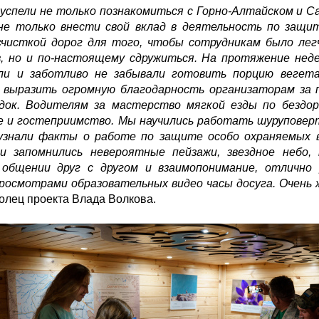
 успели не только познакомиться с Горно-Алтайском и 
не только внести свой вклад в деятельность по защи
счисткой дорог для того, чтобы сотрудникам было лег
, но и по-настоящему сдружиться. На протяжение неде
или и заботливо не забывали готовить порцию вегет
я выразить огромную благодарность организаторам за 
здок. Водителям за мастерство мягкой езды по бездо
ие и гостеприимство. Мы научились работать шуруповер
узнали факты о работе по защите особо охраняемых в
и запомнились невероятные пейзажи, звездное небо,
 общении друг с другом и взаимопонимание, отлично р
просмотрами образовательных видео часы досуга. Очень 
олец проекта Влада Волкова.