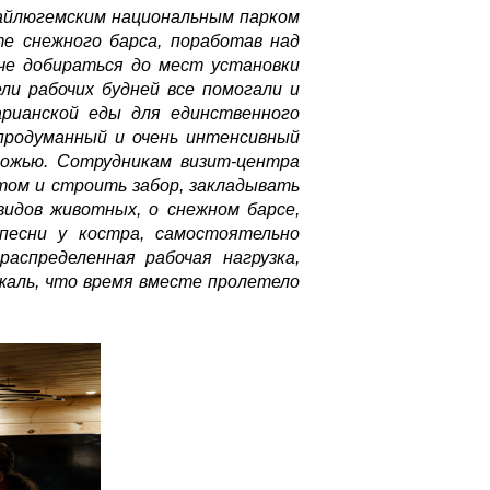
Сайлюгемским национальным парком
те снежного барса, поработав над
че добираться до мест установки
ли рабочих будней все помогали и
арианской еды для единственного
продуманный и очень интенсивный
рожью. Сотрудникам визит-центра
том и строить забор, закладывать
идов животных, о снежном барсе,
 песни у костра, самостоятельно
аспределенная рабочая нагрузка,
жаль, что время вместе пролетело