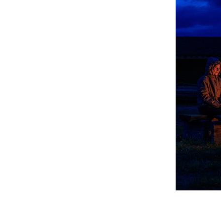
_dsc1142.jpg