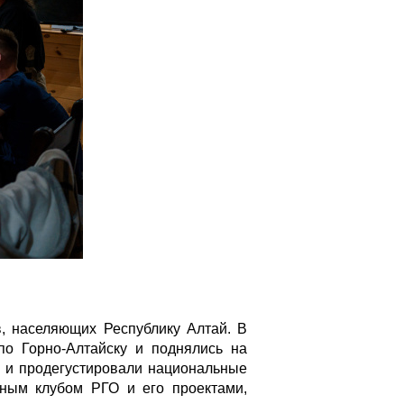
в, населяющих Республику Алтай. В
по Горно-Алтайску и поднялись на
и и продегустировали национальные
жным клубом РГО и его проектами,