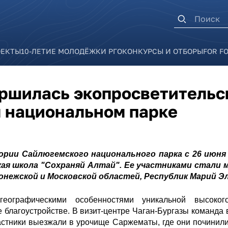
Форма п
ОЕКТЫ
10-ЛЕТИЕ МОЛОДЁЖКИ РГО
КОНКУРСЫ И ОТБОРЫ
FOR F
ершилась экопросветительс
 национальном парке
рии Сайлюгемского национального парка с 26 июня 
я школа "Сохраняй Алтай". Ее участниками стали м
онежской и Московской областей, Республик Марий Э
еографическими особенностями уникальной высоког
е благоустройстве. В визит-центре Чаган-Бургазы команда
стники выезжали в урочище Саржематы, где они
починили