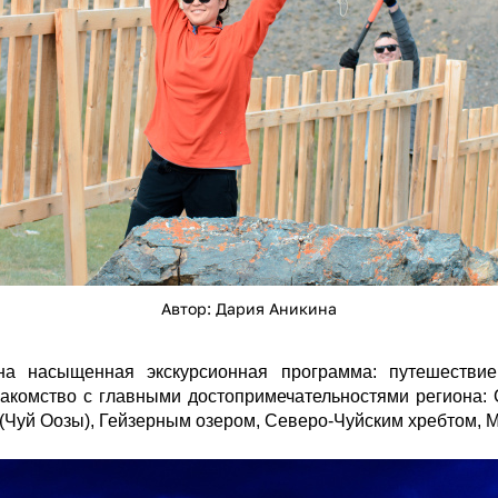
Автор: Дария Аникина
на насыщенная экскурсионная программа: путешестви
накомство с главными достопримечательностями региона
 (Чуй Оозы), Гейзерным озером, Северо-Чуйским хребтом,