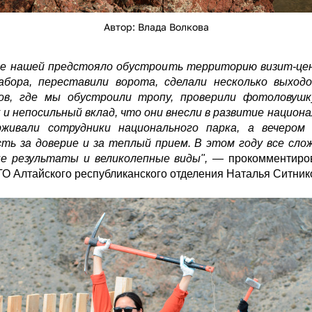
Автор: Влада Волкова
е нашей предстояло обустроить территорию визит-цен
бора, переставили ворота, сделали несколько выходо
ов, где мы обустроили тропу, проверили фотоловушку
и непосильный вклад, что они внесли в развитие национ
живали сотрудники национального парка, а вечером
ь за доверие и за теплый прием. В этом году все слож
 результаты и великолепные виды",
—
прокомментиро
О Алтайского республиканского отделения Наталья Ситник