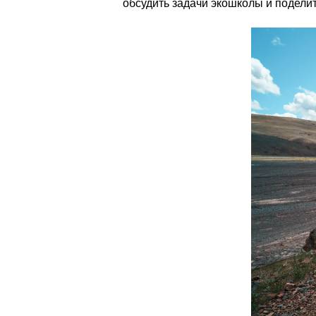
обсудить задачи экошколы и поделит
_dsc9571.jpg