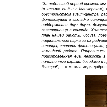
"За небольшой период времени мы
(а кто-то ещё и с Манжероком), 
обустройством визит-центра, ра
фотоловушек и закладки солонцов
поддерживали друг друга, дежур
вегетарианца в команде. Хочетс
план нашей работы, досуга, пое
национального парка за их радуш
солонцы, ставить фотоловушки, 
командной работе. Понравились 
приготовленная еда, лёгкость в
наполненные играми, беседами и 
быстро!",
—
отметила медиадобров
dsc9412.jpg