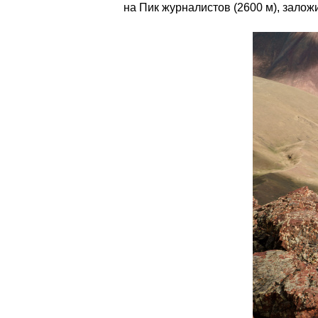
на Пик журналистов (2600 м), зало
_dsc0251.jpg