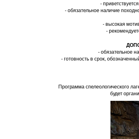
- приветствуетс
- обязательное наличие походн
- высокая моти
- рекомендует
ДОП
- обязательное 
- готовность в срок, обозначенн
Программа спелеологического лаг
будет орган
pvi_0502.jpg