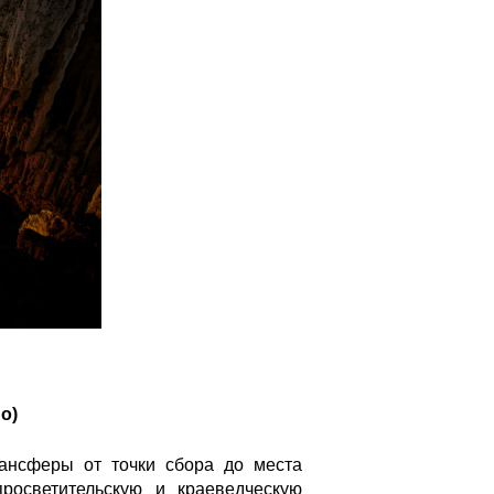
о)
рансферы от точки сбора до места
росветительскую и краеведческую