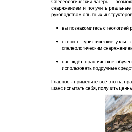
Спелеологический лагерь — возмож
снаряжением и получить реальные
руководством опытных инструкторо
вы познакомитесь с геологией 
освоите туристические узлы, 
спелеологическим снаряжение
вас ждёт практическое обуче
использовать подручные средс
Главное - примените всё это на п
шанс испытать себя, получить ценн
pvi_0907.jpg