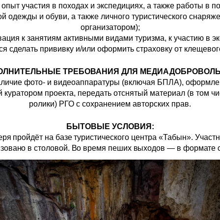
я опыт участия в походах и экспедициях, а также работы в п
ой одежды и обуви, а также личного туристического снаряже
организатором);
вация к занятиям активными видами туризма, к участию в э
ся сделать прививку и/или оформить страховку от клещево
ОЛНИТЕЛЬНЫЕ ТРЕБОВАНИЯ ДЛЯ МЕДИАДОБРОВОЛЬ
наличие фото- и видеоаппаратуры (включая БПЛА), оформле
ый куратором проекта, передать отснятый материал (в том 
ролики) РГО с сохранением авторских прав.
БЫТОВЫЕ УСЛОВИЯ:
еря пройдёт на базе
туристического центра «Табын». Участ
изовано в столовой. Во время пеших выходов
—
в формате с