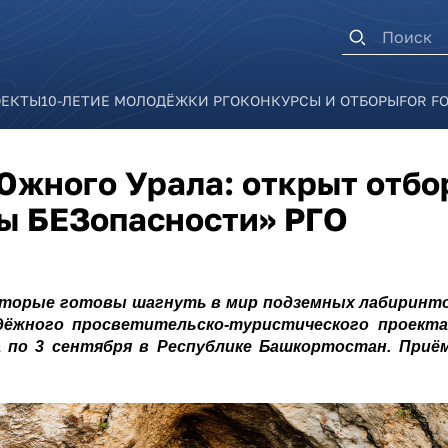
Форма п
ОЕКТЫ
10-ЛЕТИЕ МОЛОДЁЖКИ РГО
КОНКУРСЫ И ОТБОРЫ
FOR F
Южного Урала: открыт отбо
ы БЕЗопасности» РГО
оторые готовы шагнуть в мир подземных лабиринтов
дёжного просветительско-туристического проект
 по 3 сентября в Республике Башкортостан. При