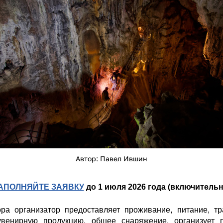
Автор: Павел Ившин
АПОЛНЯЙТЕ ЗАЯВКУ
до 1 июля 2026 года (включительн
ора организатор предоставляет проживание, питание, т
увенирную продукцию, общее снаряжение, организует п