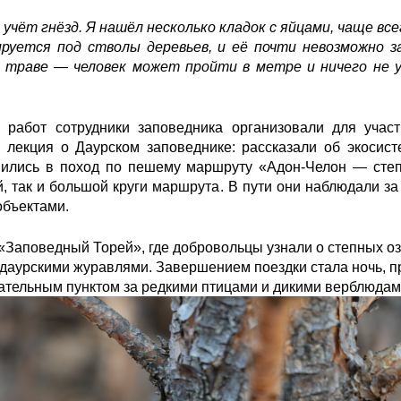
чёт гнёзд. Я нашёл несколько кладок с яйцами, чаще все
ируется под стволы деревьев, и её почти невозможно з
в траве — человек может пройти в метре и ничего не 
работ сотрудники заповедника организовали для учас
лекция о Даурском заповеднике: рассказали об экосист
вились в поход по пешему маршруту «Адон-Челон — степ
й, так и большой круги маршрута. В пути они наблюдали за
бъектами.
«Заповедный Торей», где добровольцы узнали о степных озё
 даурскими журавлями. Завершением поездки стала ночь, 
ательным пунктом за редкими птицами и дикими верблюдам