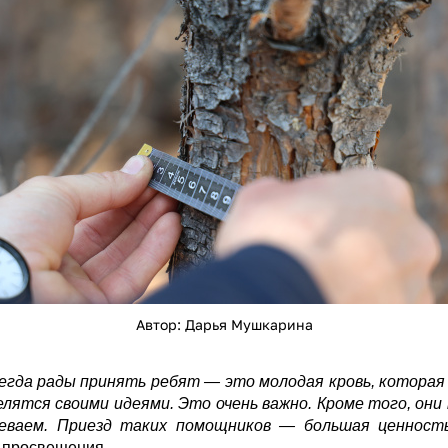
Автор: Дарья Мушкарина
егда рады принять ребят — это молодая кровь, которая
делятся своими идеями. Это очень важно. Кроме того, он
певаем. Приезд таких помощников — большая ценност
о просвещения.