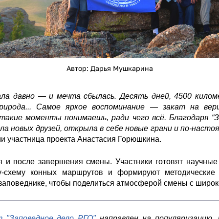
Автор: Дарья Мушкарина
ла давно — и мечта сбылась. Десять дней, 4500 килом
природа... Самое яркое воспоминание — закат на вер
 такие моменты понимаешь, ради чего всё. Благодаря “З
ла новых друзей, открыла в себе новые грани и по-насто
и участница проекта Анастасия Горюшкина.
 и после завершения смены. Участники готовят научные
рту-схему конных маршрутов и формируют методические
заповеднике, чтобы поделиться атмосферой смены с широк
т "Заповедное дело РГО"
направлен на популяризацию, 