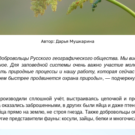
Автор: Дарья Мушкарина
 добровольцы Русского географического общества. Мы в
ое. Для заповедной системы очень важно участие моло
ать природные процессы и нашу работу, которая сейчас
тем быстрее продвинется охрана природы»
, — подчеркну
производили сплошной учёт, выстраиваясь цепочкой и пр
 оказались заброшенными, в других были яйца и даже пте
йца прямо на землю, не строя гнезда. Также добровольцы
ругие представители фауны: косули, зайцы, белки и многочи