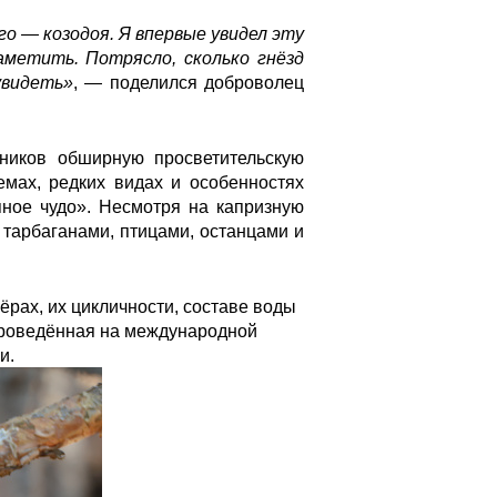
го — козодоя. Я впервые увидел эту
аметить. Потрясло, сколько гнёзд
увидеть»
, — поделился доброволец
тников обширную просветительскую
емах, редких видах и особенностях
ное чудо». Несмотря на капризную
 тарбаганами, птицами, останцами и
рах, их цикличности, составе воды
проведённая на международной
и.