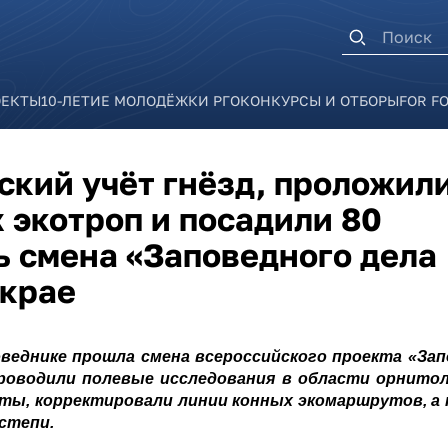
Форма п
ОЕКТЫ
10-ЛЕТИЕ МОЛОДЁЖКИ РГО
КОНКУРСЫ И ОТБОРЫ
FOR F
ский учёт гнёзд, проложил
 экотроп и посадили 80
ь смена «Заповедного дела
 крае
поведнике прошла смена всероссийского проекта «За
проводили полевые исследования в области орнитол
ы, корректировали линии конных экомаршрутов, а 
степи.