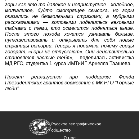
горы как что-то далекое и неприступное - холодное,
молчаливое, будто смотрящее свысока, но горы
оказались не безмолвными стражами, а мудрыми
рассказчиками — готовыми поделиться вековыми
тайнами с теми, кто осмелится подняться выше.
После этого похода хочется узнавать больше,
путешествовать и открывать для себя новые
страницы истории. Теперь я понимаю, почему горцы
говорят: «Горы не отпускают». Они действительно
становятся частью тебя»,
- поделилась активистка
МД РГО, студентка 1 курса ИМТиИГ Арнелла Таашева.
Проект реализуется при поддержке Фонда
Президентских грантов совместно с МК РГО "Горные
люди".
Русское географическое
общество
О нас