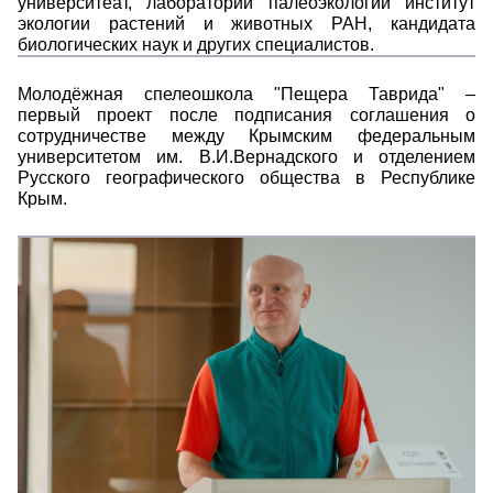
университеат, лаборатории палеоэкологии институт
экологии растений и животных РАН, кандидата
биологических наук и других специалистов.
Молодёжная спелеошкола "Пещера Таврида" –
первый проект после подписания соглашения о
сотрудничестве между Крымским федеральным
университетом им. В.И.Вернадского и отделением
Русского географического общества в Республике
Крым.
gb0l_ychj6bohk
xilwozix9felvy9ypxex3rkyh1lsvn_osgjvuv0