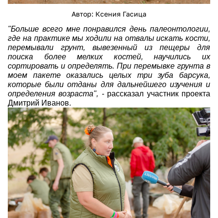
Автор: Ксения Гасица
"Больше всего мне понравился день палеонтологии,
где на практике мы ходили на отвалы искать кости,
перемывали грунт, вывезенный из пещеры для
поиска более мелких костей, научились их
сортировать и определять. При перемывке грунта в
моем пакете оказались целых три зуба барсука,
которые были отданы для дальнейшего изучения и
определения возраста", -
рассказал участник проекта
Дмитрий Иванов.
4cfxottvw5op71ctjjt7shyb2pxualfkmk-
7oar9luvggq8aq-
r61nbi9e3fnbxf1clojthtu_1ywq8tr5vvk0ya.jp