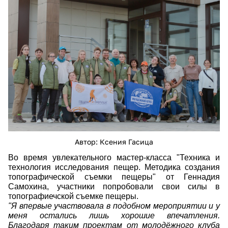
2zrewqwwyrkyntogfcxksade8kkhgidjubqbx
mxyntgvhw6txu80s6ayp-dko51
Автор: Ксения Гасица
Во время увлекательного мастер-класса "Техника и
технология исследования пещер. Методика создания
топографической съемки пещеры" от Геннадия
Самохина, участники попробовали свои силы в
топографиечской съемке пещеры.
"Я впервые участвовала в подобном мероприятии и у
меня остались лишь хорошие впечатления.
Благодаря таким проектам от молодёжного клуба