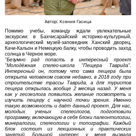
Автор: Ксения Гасица
Помимо учебы, команду ждали увлекательные
экскурсии: в Бахчисарайский историко-культурный,
археологический музей-заповедник Ханский дворец,
Качи-Кальон и Немецкую балку, чтобы проводить заход
солнца в Черное море.
"Безумно рад попасть в интересный проект
"Молодёжная спелео-школа "Пещера Таврида".
Интересный он, потому что сама пещера была
открыта человеком совсем недавно, в 2018 году при
строительстве трассы Таврида, а для туристов
пещера открылась вообще 2 месяца назад. У меня
как у геоэколога появилось желание посмотреть и
изучить пещеру с научной точки зрения. Именно
такую возможность и даёт данный проект. Для нас,
молодых ученых спелеологов, подготовили
программу, включающую в себя блоки палеонтологии,
минералогии, спелеологии и топографии. Каждый
блок состоит из лекционных и практических
занятий. Большой интерес у меня вызвала