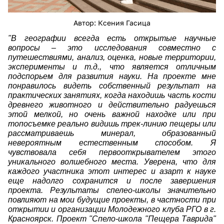
Автор: Ксения Гасица
"В географии всегда есть открытые научные
вопросы – это исследования совместно с
путешествиями, анализ, оценка, новые территории,
эксперименты и т.д., что является отличным
подспорьем для развития науки. На проекте мне
понравилось видеть собственный результат на
практических занятиях, когда находишь часть кости
древнего животного и действительно радуешься
этой мелкой, но очень важной находке или при
топосъемке реально видишь трек-линию пещеры или
рассматриваешь минерал, образованный
невероятным естественным способом. Я
чувствовала себя первооткрывателем этого
уникального волшебного места. Уверена, что для
каждого участника этот интерес и азарт к науке
еще надолго сохранится и после завершения
проекта. Результаты спелео-школы значительно
повлияют на мои будущие проекты, в частности при
открытии и организации Молодежного клуба РГО в г.
Красноярск. Проект "Спело-школа "Пещера Таврида"