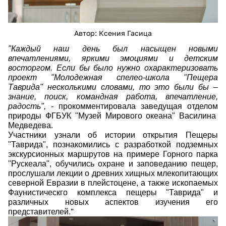
Автор: Ксения Гасица
"Каждый наш день был насыщен новыми
впечатлениями, яркими эмоциями и детским
восторгом. Если бы было нужно охарактеризовать
проект "Молодежная спелео-школа "Пещера
Таврида" несколькими словами, то это были бы –
знание, поиск, командная работа, впечатление,
радость", -
прокомментировала заведущая отделом
природы ФГБУК "Музей Мирового океана"
Василина
Медведева.
Участники узнали об истории открытия Пещеры
"Таврида", познакомились с разработкой подземных
экскурсионных маршрутов на примере Горного парка
"Рускеала", обучились охране и заповеданию пещер,
прослушали лекции о древних хищных млекопитающих
северной Евразии в плейстоцене, а также ископаемых
Фаунистическго комплекса пещеры "Таврида" и
различных новых аспектов изучения его
"
представителей.