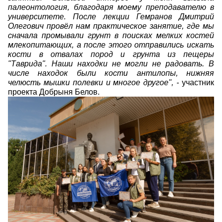
палеонтология, благодаря моему преподавателю в
университете. После лекции Гемранов Дмитрий
Олегович провёл нам практическое занятие, где мы
сначала промывали грунт в поисках мелких костей
млекопитающих, а после этого отправились искать
кости в отвалах пород и грунта из пещеры
"Таврида". Наши находки не могли не радовать. В
числе находок были кости антилопы, нижняя
челюсть мышки полевки и многое другое", -
участник
проекта
Добрыня Белов.
ceqi8qlggpqhcsoibqhevt
szi17lidmniiuijqpr7nftbsawne3f6hd5z428rqzo