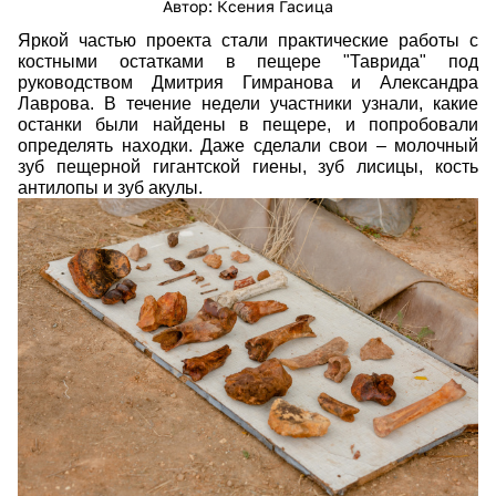
Автор: Ксения Гасица
Яркой частью проекта стали практические работы с
костными остатками в пещере "Таврида" под
руководством Дмитрия Гимранова и Александра
Лаврова. В течение недели участники узнали, какие
останки были найдены в пещере, и попробовали
определять находки. Даже сделали свои – молочный
зуб пещерной гигантской гиены, зуб лисицы, кость
антилопы и зуб акулы.
wriyx9pjml4chlmqg5zizkcsipzfcwwtrs_xf3x5
rdabmgd_gxbk