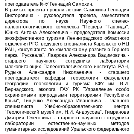
преподаватель КФУ Геннадий Самохин.
В рамках проекта прошли лекции
Самохина Геннадия
Викторовича - руководителя проекта,
заместителя
директора по науке Научного спелео-
палеонтологического комплекса "Пещера "Таврида",
Юшко Антона Алексеевича - председателя Комиссии
экоэффективного туризма Ленинградского областного
отделения РГО, ведущего специалиста Карельского НЦ
РАН, консультанта по комплексному развитию Горного
парка "Рускеала", Лаврова Александра Вадимовича -
старшего научного сотрудника лаборатории
млекопитающих Палеонтологического института РАН,
Рудыка Александра Николаевича -
старшего
преподавателя кафедры геоэкологии факультета
географии, геоэкологии и туризма КФУ им. В.И.
Вернадского, эколога ГАУ РК "Управление особо
охраняемыми природными территориями Республики
Крым"
,
Тищенко Александра Ивановича - главного
специалиста Учебно-образовательного центра
"Геологический музей им. Н.И. Андрусова", Гимранова
Дмитрия Олеговича - старшего научного сотрудника
лаборатории естественно-научных методов
гуманитарных исследований Уральского федерального