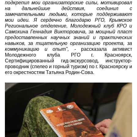
подкрепил мои организаторские силы, мотивировал
на дальнейшие действия, соединил с
замечательными людьми, которые поддерживают
мои идеи.
Я сердечно благодарю РГО, Крымское
Региональное отделение, Молодежный клуб КРО и
Самохина Геннадия Викторовича, за мощный пласт
предоставленных научных знаний и практических
навыков, за тщательную организацию проекта, за
коммуникацию и опыт", -
рассказала активист
Молодежного клуба РГО г. Красноярск,
Сертифицированный гид-экскурсовод, инструктор-
проводник (спелео и горный туризм) по г. Красноярску и
его окрестностям Татьяна Родин-Сова.
gahxhocry-ulrm8aq6rjpojcyk4rw
1gyxmjbxtxwqewr8sblsd7bnfqzyn9xy2m8e0l