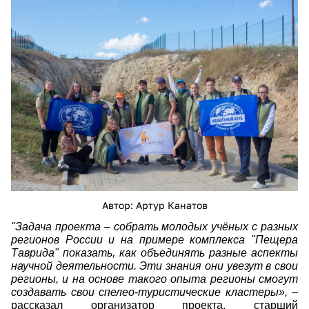
7tg2mt0v8pr5kaqac_dcbbvhgwhsmopk_f7fg4a
Автор: Артур Канатов
"Задача проекта – собрать молодых учёных с разных
регионов России и на примере комплекса "Пещера
Таврида" показать, как объединять разные аспекты
научной деятельности. Эти знания они увезут в свои
регионы, и на основе такого опыта регионы смогут
создавать свои спелео-туристические кластеры»,
–
рассказал организатор проекта, старший