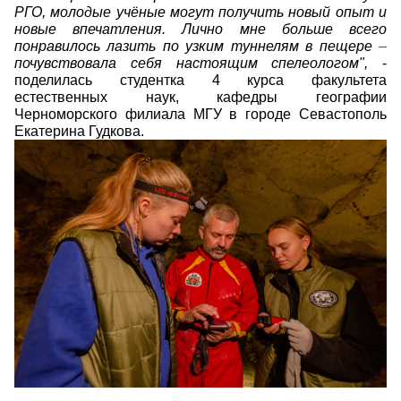
РГО, молодые учёные могут получить новый опыт и
новые впечатления. Лично мне больше всего
понравилось лазить по узким туннелям в пещере
–
почувствовала себя настоящим спелеологом",
-
поделилась
студентка 4 курса факультета
естественных наук, кафедры географии
Черноморского филиала МГУ в городе Севастополь
Екатерина Гудкова.
wj9egf3uudshzzb9sn4scqxfsmit8syjsadm
zwpss4pgmgmr1rm8onhky_ckh9ajzbjyvwpep