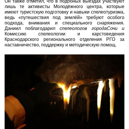
Он также отметил, что в подобных выездах участвуют
лишь те активисты Молодёжного центра, которые
имеют туристскую подготовку и навыки спелеотуризма,
ведь «путешествия под землёй» требуют особого
подхода, внимания и специального снаряжения.
Даниил поблагодарил
спелеологов городаСочи и
Комиссию спелеологии и карстоведения
Краснодарского регионального отделения РГО за
наставничество, поддержку и методическую помощ.
wv4rawxprzs1bh9ydncwzmkwce9wdwvcou2gs
yzm3.jpg