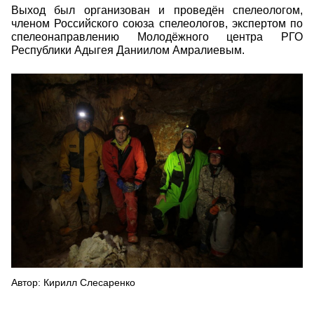
Выход был организован и проведён спелеологом,
членом Российского союза спелеологов, экспертом по
спелеонаправлению Молодёжного центра РГО
Республики Адыгея Даниилом Амралиевым.
cqpweo-
qdzylcdl6bxwftnfg18her9qoy9wqa4icz9xinsot
alkukfixsismd8qbf7m6l.jpg
Автор: Кирилл Слесаренко