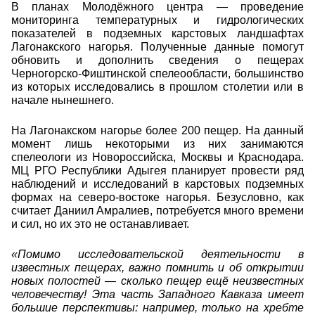
В планах Молодёжного центра — проведение
мониторинга температурных и гидрологических
показателей в подземных карстовых ландшафтах
Лагонакского нагорья. Полученные данные помогут
обновить и дополнить сведения о пещерах
Черногорско-Фиштинской спелеообласти, большинство
из которых исследовались в прошлом столетии или в
начале нынешнего.
На Лагонакском нагорье более 200 пещер. На данный
момент лишь некоторыми из них занимаются
спелеологи из Новороссийска, Москвы и Краснодара.
МЦ РГО Республики Адыгея планирует провести ряд
наблюдений и исследований в карстовых подземных
формах на северо-востоке нагорья. Безусловно, как
считает Даниил Амралиев, потребуется много времени
и сил, но их это не останавливает.
«Помимо исследовательской деятельности в
известных пещерах, важно помнить и об открытии
новых полостей — сколько пещер ещё неизвестных
человечеству! Эта часть Западного Кавказа имеет
большие перспективы: например, только на хребте