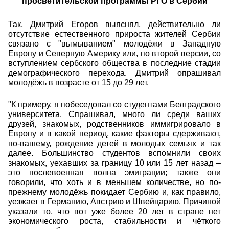
просветительской программы РГО в Сербии
Так, Дмитрий Егоров выяснял, действительно ли
отсутствие естественного прироста жителей Сербии
связано с "вымыванием" молодёжи в Западную
Европу и Северную Америку или, по второй версии, со
вступлением сербского общества в последние стадии
демографического перехода. Дмитрий опрашивал
молодёжь в возрасте от 15 до 29 лет.
"К примеру, я побеседовал со студентами Белградского
университета. Спрашивал, много ли среди ваших
друзей, знакомых, родственников иммигрировало в
Европу и в какой период, какие факторы сдерживают,
по-вашему, рождение детей в молодых семьях и так
далее. Большинство студентов вспомнили своих
знакомых, уехавших за границу 10 или 15 лет назад –
это послевоенная волна эмиграции; также они
говорили, что хоть и в меньшем количестве, но по-
прежнему молодёжь покидает Сербию и, как правило,
уезжает в Германию, Австрию и Швейцарию. Причиной
указали то, что вот уже более 20 лет в стране нет
экономического роста, стабильности и чёткого