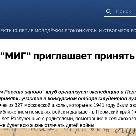
Форма п
ОЕКТЫ
10-ЛЕТИЕ МОЛОДЁЖКИ РГО
КОНКУРСЫ И ОТБОРЫ
FOR F
"МИГ" приглашает принять
Россию заново" клуб организует экспедицию в Пермс
ринять участие в конкурсном отборе студентов вузо
очек из 327 московской школы, которые в 1941 году были э
риближением немецких войск и дальше - в Пермский край (т
о лет. Разлученные с родителями, помогавшие в сельскохоз
же будет всю жизнь отличать детей войны.