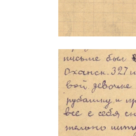
konstantin_andreev3.png