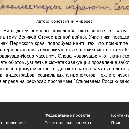
Автор: Константин Андреев
я мира детей военного поколения, оказавшихся в эвакуац
ть тему Великой Отечественной войны. Участники поездки
нах Пермского края, попробуем найти тех, кто помнит те
 матери оставались одинокими в тысячах километрах от люб
вакуации/locus vacuum». Слова «эвакуация» от латинско
ять об этом, увидеть в сюжетах эвакуации проявление забо
отборе примут участие те, для кого важна память о сложн
в, видеографов, социальных антропологов, тех, кто чувст
0 апреля на ресурсах программы "Открываем Россию зан
Федеральные проекты
Контакт
ое движение
Региональные проекты
Поиск