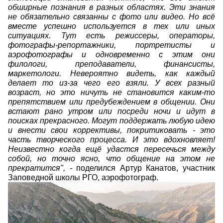
обширные познания в разных областях. Эти знания
не обязательно связанны с фото или видео. Но всё
вместе успешно используется в тех или иных
ситуациях. Тут есть режиссеры, операторы,
фотографы-репортажники, портретисты и
аэрофотографы и одновременно с этим они
филологи, преподаватели, финансисты,
маркетологи. Невероятно видеть, как каждый
делает то из-за чего его взяли. У всех разный
возраст, но это ничуть не становится каким-то
препятствием или предубеждением в общении. Они
встают рано утром или посреди ночи и идут в
поисках прекрасного. Могут поддержать любую идею
и внести свои коррективы, покритиковать - это
часть творческого процесса. И это вдохновляет!
Неизвестно когда ещё удастся пересечься между
собой, но точно ясно, что общение на этом не
прекратится", -
поделился Артур Канатов, участник
Заповедной школы РГО, аэрофотограф.
img-270.jpg