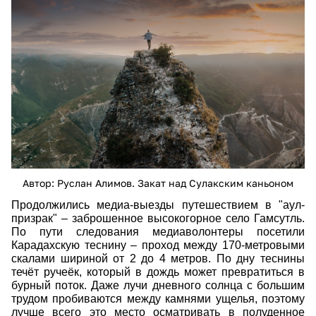
_ji_0067.jpg
Автор: Руслан Алимов. Закат над Сулакским каньоном
Продолжились медиа-выезды путешествием в "аул-
призрак"
–
заброшенное высокогорное село Гамсутль.
По пути следования медиаволонтеры посетили
Карадахскую теснину – проход между 170-метровыми
скалами шириной от 2 до 4 метров. По дну теснины
течёт ручеёк, который в дождь может превратиться в
бурный поток. Даже лучи дневного солнца с большим
трудом пробиваются между камнями ущелья, поэтому
лучше всего это место осматривать в полуденное