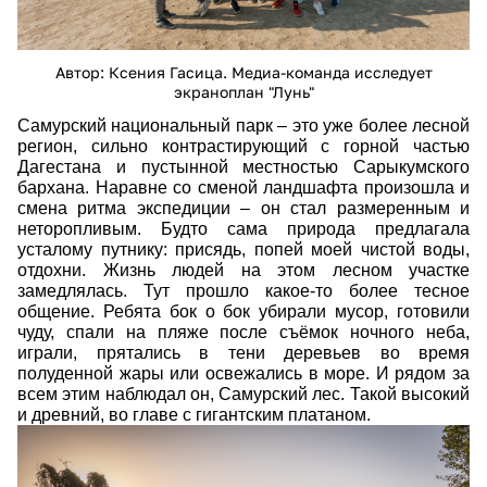
Автор: Ксения Гасица. Медиа-команда исследует
экраноплан "Лунь"
Самурский национальный парк
–
это уже более лесной
регион, сильно контрастирующий с горной частью
Дагестана и пустынной местностью Сарыкумского
бархана. Наравне со сменой ландшафта произошла и
смена ритма экспедиции
–
он стал размеренным и
неторопливым. Будто сама природа предлагала
усталому путнику: присядь, попей моей чистой воды,
отдохни. Жизнь людей на этом лесном участке
замедлялась. Тут прошло какое-то более тесное
общение. Ребята бок о бок убирали мусор, готовили
чуду, спали на пляже после съёмок ночного неба,
играли, прятались в тени деревьев во время
полуденной жары или освежались в море. И рядом за
всем этим наблюдал он, Самурский лес. Такой высокий
и древний, во главе с гигантским платаном.
dsc03862.jpg