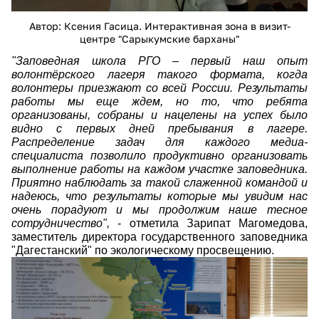
Автор: Ксения Гасица. Интерактивная зона в визит-
центре "Сарыкумские барханы"
"Заповедная школа РГО
–
первый наш опыт
волонтёрского лагеря такого формата, когда
волонтеры приезжают со всей России. Результаты
работы мы еще ждем, но то, что ребята
организованы, собраны и нацелены на успех было
видно с первых дней пребывания в лагере.
Распределение задач для каждого медиа-
специалиста позволило продуктивно организовать
выполнение работы на каждом участке заповедника.
Приятно наблюдать за такой слаженной командой и
надеюсь, что результаты которые мы увидим нас
очень порадуют и мы продолжим наше тесное
сотрудничество",
- отметила Зарипат Магомедова,
заместитель директора государственного заповедника
"Дагестанский" по экологическому просвещению.
siergiejevicz2022-08-22_13-24-51.jpg