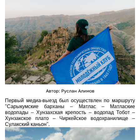
dsc_2071.jpg
Автор: Руслан Алимов
Первый медиа-выезд был осуществлен по маршруту
"Сарыкумские барханы
–
Матлас
–
Матлаские
водопады
–
Хунзахская крепость
–
водопад Тобот
–
Хунзакское плато
–
Чиркейское водохранилище
–
Сулакский каньон".