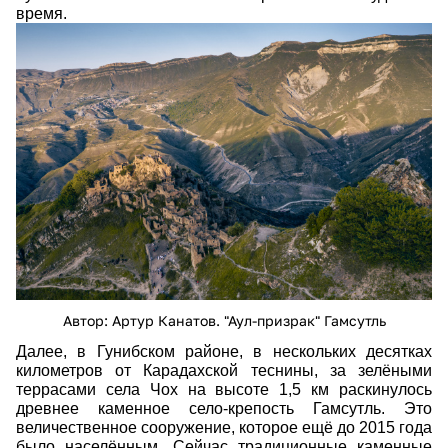
время.
dji_0896.jpg
Автор: Артур Канатов. "Аул-призрак" Гамсутль
Далее, в Гунибском районе, в нескольких десятках
километров от Карадахской теснины, за зелёными
террасами села Чох на высоте 1,5 км раскинулось
древнее каменное село-крепость Гамсутль. Это
величественное сооружение, которое ещё до 2015 года
было населённым. Сейчас традиционные каменные