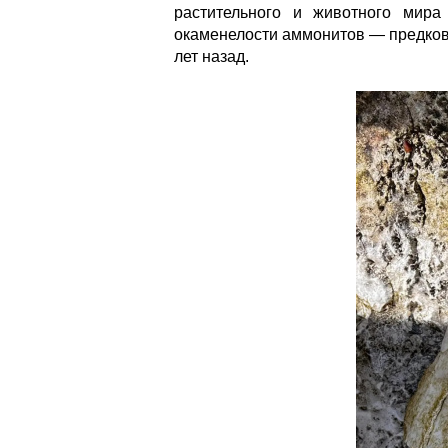
растительного и животного мира
окаменелости аммонитов — предков
лет назад.
Поход в верховья реки Хеу