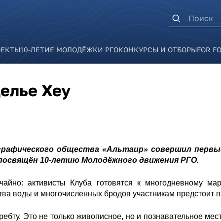
Форма п
ОЕКТЫ
10-ЛЕТИЕ МОЛОДЁЖКИ РГО
КОНКУРСЫ И ОТБОРЫ
FOR F
елье Хеу
графического общества «Альтаир» совершил первы
л посвящён 10-летию Молодёжного движения РГО.
айно: активисты Клуба готовятся к многодневному ма
тва воды и многочисленных бродов участникам предстоит п
ебту. Это не только живописное, но и познавательное мес