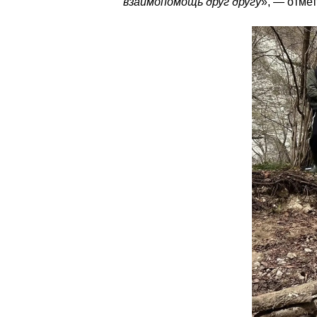
взаимопомощь друг другу
», — отмет
Поход в верховья реки Хеу