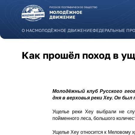
Перейти к основному содержанию
РУССКОЕ ГЕОГРАФИЧЕСКОЕ ОБЩЕСТВО
МОЛОДЁЖНОЕ
ДВИЖЕНИЕ
О НАС
МОЛОДЁЖНОЕ ДВИЖЕНИЕ
ФЕДЕРАЛЬНЫЕ ПР
Как прошёл поход в ущ
Молодёжный клуб Русского гео
дня в верховья реки Хеу. Он бы
Ущелье реки Хеу выбрали не случ
пойменного леса, большого количес
Ущелье Хеу относится к Меловому хр