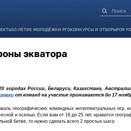
Форма п
ОЕКТЫ
10-ЛЕТИЕ МОЛОДЁЖКИ РГО
КОНКУРСЫ И ОТБОРЫ
FOR F
ороны экватора
в 20 городах России, Беларуси, Казахстана, Австрал
Заявки
от команд на участие принимаются до 17 нояб
валь географических командных интеллектуальных игр, 
весной и осенью. Если вам от 16 до 25 лет, нравится географ
льной битве, то нужно сделать всего 2 простых шага: