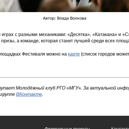
Автор: Влада Волкова
3 играх с разными механиками: «Десятка», «Катакана» и «С
ризы, а команде, которая станет лучшей среди всех площа
площадках Фестиваля можно на
карте
(список городов может
тупает Молодёжный клуб РГО
«
МГУ
»
. За актуальной инф
в группе
ВКонтакте
.
Федеральные проекты
Контакт