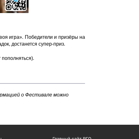
воя игра». Победители и призёры на
док, достанется супер-приз.
 пополняться).
ормацией о Фестивале можно
ы
Главный сайт РГО