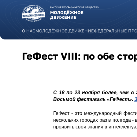
Перейти к основному содержанию
РУССКОЕ ГЕОГРАФИЧЕСКОЕ ОБЩЕСТВО
МОЛОДЁЖНОЕ
ДВИЖЕНИЕ
О НАС
МОЛОДЁЖНОЕ ДВИЖЕНИЕ
ФЕДЕРАЛЬНЫЕ ПР
ГеФест VIII: по обе ст
С 18 по 23 ноября более, чем 
Восьмой фестиваль «ГеФест».
ГеФест - это международный фести
нескольких городах раз в полгода - 
проявить свои знания в интеллектуа