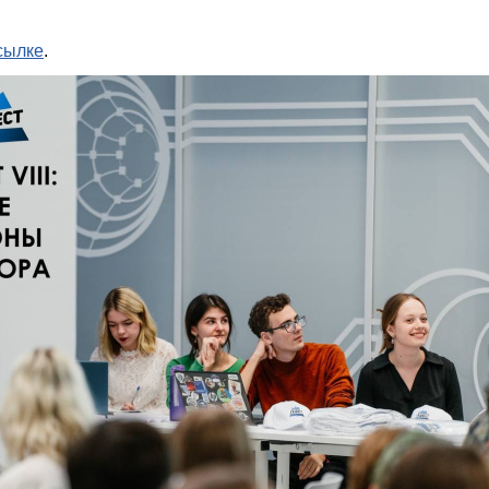
;
сылке
.