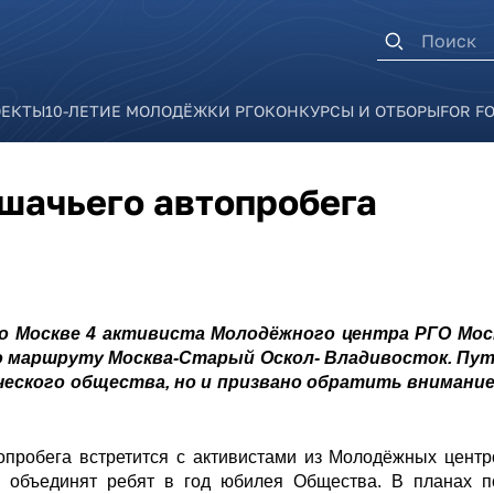
Форма п
ОЕКТЫ
10-ЛЕТИЕ МОЛОДЁЖКИ РГО
КОНКУРСЫ И ОТБОРЫ
FOR F
ошачьего автопробега
 по Москве 4 активиста Молодёжного центра РГО Мо
о маршруту Москва-Старый Оскол- Владивосток. Пут
ического общества, но и призвано обратить внимание
опробега встретится с активистами из Молодёжных центр
 объединят ребят в год юбилея Общества. В планах п