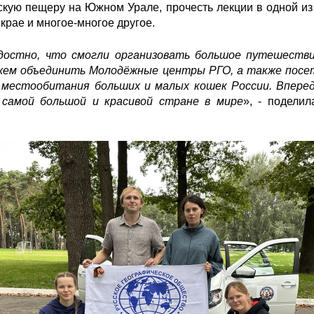
скую пещеру на Южном Урале, прочесть лекции в одной из
крае и многое-многое другое.
адостно, что смогли организовать большое путешестви
жем объединить Молодёжные центры РГО, а также посе
естообитания больших и малых кошек России. Впереди
самой большой и красивой стране в мире
», - подели