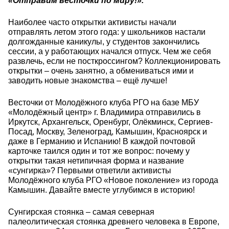
«Отправим весточки по миру!».
Наиболее часто открытки активисты начали
отправлять летом этого года: у школьников настали
долгожданные каникулы, у студентов закончились
сессии, а у работающих начался отпуск. Чем же себя
развлечь, если не посткроссингом? Коллекционировать
открытки – очень занятно, а обмениваться ими и
заводить новые знакомства – ещё лучше!
Весточки от Молодёжного клуба РГО на базе МБУ
«Молодёжный центр» г. Владимира отправились в
Иркутск, Архангельск, Оренбург, Олёкминск, Сергиев-
Посад, Москву, Зеленоград, Камышин, Красноярск и
даже в Германию и Испанию! В каждой почтовой
карточке таился один и тот же вопрос: почему у
открытки такая нетипичная форма и название
«сунгирка»? Первыми ответили активисты
Молодёжного клуба РГО «Новое поколение» из города
Камышин. Давайте вместе углубимся в историю!
Сунгирская стоянка – самая северная
палеолитическая стоянка древнего человека в Европе,