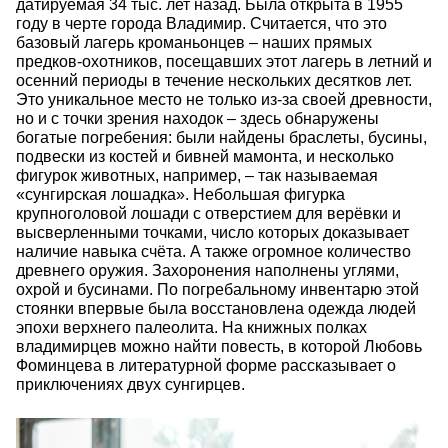
датируемая 34 тыс. лет назад. Была открыта в 1955
году в черте города Владимир. Считается, что это
базовый лагерь кроманьонцев – наших прямых
предков-охотников, посещавших этот лагерь в летний и
осенний периоды в течение нескольких десятков лет.
Это уникальное место не только из-за своей древности,
но и с точки зрения находок – здесь обнаружены
богатые погребения: были найдены браслеты, бусины,
подвески из костей и бивней мамонта, и несколько
фигурок животных, например, – так называемая
«сунгирская лошадка». Небольшая фигурка
крупноголовой лошади с отверстием для верёвки и
высверленными точками, число которых доказывает
наличие навыка счёта. А также огромное количество
древнего оружия. Захоронения наполнены углями,
охрой и бусинами. По погребальному инвентарю этой
стоянки впервые была восстановлена одежда людей
эпохи верхнего палеолита. На книжных полках
владимирцев можно найти повесть, в которой Любовь
Фоминцева в литературной форме рассказывает о
приключениях двух сунгирцев.